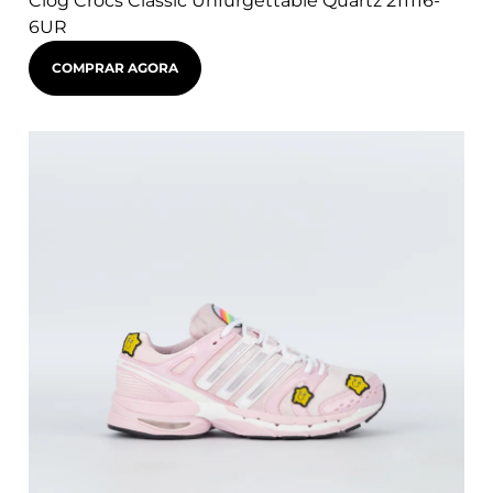
Clog Crocs Classic Unfurgettable Quartz 211116-
6UR
COMPRAR AGORA