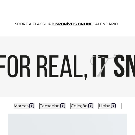
SOBRE A FLAGSHIP
DISPONÍVEIS ONLINE
CALENDÁRIO
Marcas
Tamanho
Coleção
Linha