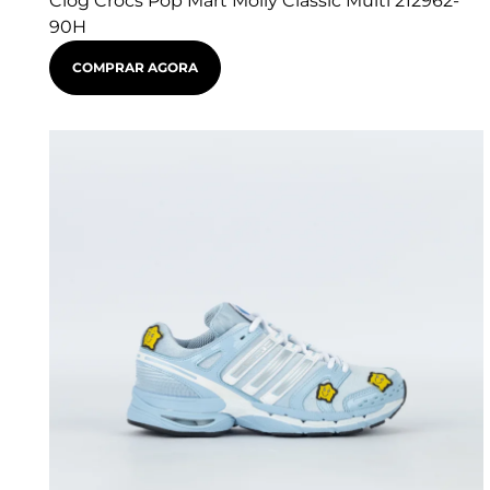
Clog Crocs Pop Mart Molly Classic Multi 212962-
90H
COMPRAR AGORA