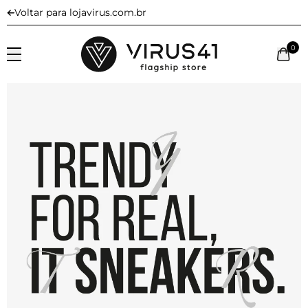
Voltar para lojavirus.com.br
0