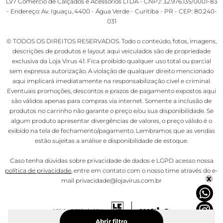
LV7 Comercio de Calçados e Acessórios LTDA - CNPJ: 32.976.135/0001-83
- Endereço: Av. Iguaçu, 4400 - Água Verde - Curitiba - PR - CEP: 80.240-
031
© TODOS OS DIREITOS RESERVADOS. Todo o conteúdo, fotos, imagens,
descrições de produtos e layout aqui veiculados são de propriedade
exclusiva da Loja Virus 41. Fica proibido qualquer uso total ou parcial
sem expressa autorização. A violação de qualquer direito mencionado
aqui implicará imediatamente na responsabilização cível e criminal.
Eventuais promoções, descontos e prazos de pagamento expostos aqui
são válidos apenas para compras via internet. Somente a inclusão de
produtos no carrinho não garante o preço e/ou sua disponibilidade. Se
algum produto apresentar divergências de valores, o preço válido é o
exibido na tela de fechamento/pagamento. Lembramos que as vendas
estão sujeitas a análise e disponibilidade de estoque.
Caso tenha dúvidas sobre privacidade de dados e LGPD acesso nossa
política de privacidade
, entre em contato com o nosso time através do e-
x
mail privacidade@lojavirus.com.br
Abrir filtro