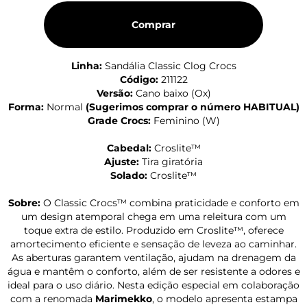
Comprar
Linha:
Sandália Classic Clog Crocs
Código:
211122
Versão:
Cano baixo (Ox)
Forma:
Normal
(
Sugerimos comprar o número HABITUAL
)
Grade Crocs:
Feminino (W)
Cabedal:
Croslite™
Ajuste:
Tira giratória
Solado:
Croslite™
Sobre:
O Classic Crocs™ combina praticidade e conforto em
um design atemporal chega em uma releitura com um
toque extra de estilo. Produzido em Croslite™, oferece
amortecimento eficiente e sensação de leveza ao caminhar.
As aberturas garantem ventilação, ajudam na drenagem da
água e mantêm o conforto, além de ser resistente a odores e
ideal para o uso diário. Nesta edição especial em colaboração
com a renomada
Marimekko
, o modelo apresenta estampa