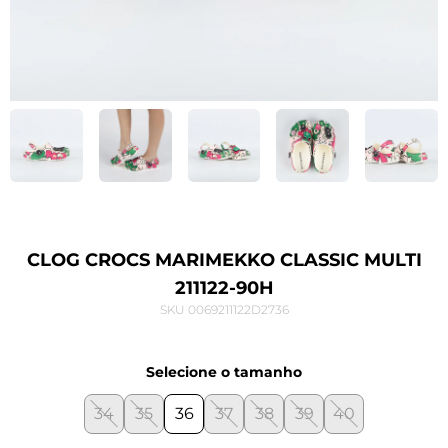
CLOG CROCS MARIMEKKO CLASSIC MULTI
211122-90H
SKU 0069211122D2736
Selecione o tamanho
34
35
36
37
38
39
40