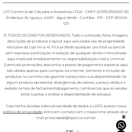
LV7 Comercio de Calçados e Acessórios LTDA - CNPJ: 32.976.135/0001-83
- Endereço: Av. Iguaçu, 4400 - Água Verde - Curitiba - PR - CEP: 80.240-
031
© TODOS OS DIREITOS RESERVADOS. Todo o conteúdo, fotos, imagens,
descrições de produtos e layout aqui veiculados são de propriedade
exclusiva da Loja Virus 41. Fica proibido qualquer uso total ou parcial
sem expressa autorização. A violação de qualquer direito mencionado
aqui implicará imediatamente na responsabilização cível e criminal.
Eventuais promoções, descontos e prazos de pagamento expostos aqui
são válidos apenas para compras via internet. Somente a inclusão de
produtos no carrinho não garante o preço e/ou sua disponibilidade. Se
algum produto apresentar divergências de valores, o preço válido é o
exibido na tela de fechamento/pagamento. Lembramos que as vendas
estão sujeitas a análise e disponibilidade de estoque.
Caso tenha dúvidas sobre privacidade de dados e LGPD acesso nossa
política de privacidade
, entre em contato com o nosso time através do e-
x
mail privacidade@lojavirus.com.br