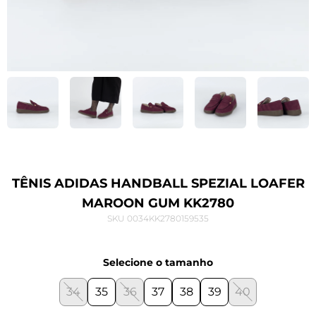
TÊNIS ADIDAS HANDBALL SPEZIAL LOAFER
MAROON GUM KK2780
SKU 0034KK2780159535
Selecione o tamanho
34
35
36
37
38
39
40