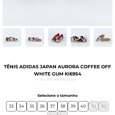
TÊNIS ADIDAS JAPAN AURORA COFFEE OFF
WHITE GUM KI6954
SKU 0034KI6954246734
Selecione o tamanho
33
34
35
36
37
38
39
40
41
42