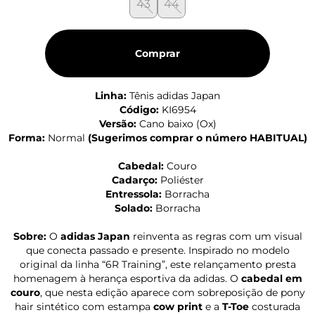
43
44
Comprar
Linha:
Tênis adidas Japan
Código:
KI6954
Versão:
Cano baixo (Ox)
Forma:
Normal
(
Sugerimos comprar o número HABITUAL
)
Cabedal:
Couro
Cadarço:
Poliéster
Entressola:
Borracha
Solado:
Borracha
Sobre:
O
adidas Japan
reinventa as regras com um visual
que conecta passado e presente. Inspirado no modelo
original da linha “6R Training”, este relançamento presta
homenagem à herança esportiva da adidas. O
cabedal em
couro
, que nesta edição aparece com sobreposição de pony
hair sintético com estampa
cow print
e a
T-Toe
costurada