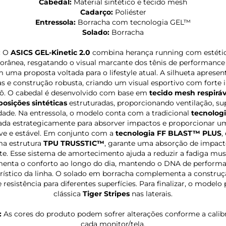
Cabedal:
Material sintético e tecido mesh
Cadarço:
Poliéster
Entressola:
Borracha com tecnologia GEL™
Solado:
Borracha
:
O
ASICS GEL-Kinetic 2.0
combina herança running com estétic
rânea, resgatando o visual marcante dos tênis de performance
 uma proposta voltada para o lifestyle atual. A silhueta apresent
s e construção robusta, criando um visual esportivo com forte i
rô. O cabedal é desenvolvido com base em
tecido mesh respiráv
osições sintéticas
estruturadas, proporcionando ventilação, su
dade. Na entressola, o modelo conta com a tradicional
tecnolog
ada estrategicamente para absorver impactos e proporcionar u
ve e estável. Em conjunto com a
tecnologia FF BLAST™ PLUS
,
ma estrutura
TPU TRUSSTIC™
, garante uma absorção de impac
nte. Esse sistema de amortecimento ajuda a reduzir a fadiga mus
enta o conforto ao longo do dia, mantendo o DNA de perform
erístico da linha. O solado em borracha complementa a constru
e resistência para diferentes superfícies. Para finalizar, o modelo 
clássica
Tiger Stripes
nas laterais.
:
As cores do produto podem sofrer alterações conforme a cali
cada monitor/tela.