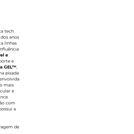
a tech
 dos anos
a linhas
nfluência
el e
porte e
ia GEL™
,
ma pisada
 envolvida
to mais
cular e
ance
ção com
possui a
bragem de