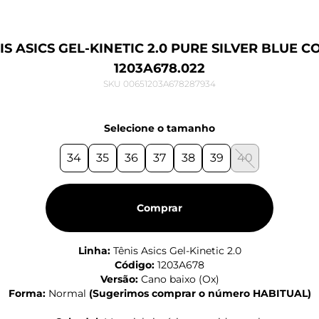
IS ASICS GEL-KINETIC 2.0 PURE SILVER BLUE C
1203A678.022
SKU 00651203A678287934
Selecione o tamanho
34
35
36
37
38
39
40
Comprar
Linha:
Tênis Asics Gel-Kinetic 2.0
Código:
1203A678
Versão:
Cano baixo (Ox)
Forma:
Normal
(
Sugerimos comprar o número HABITUAL
)