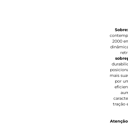
Sobre
contempo
2000 em
dinâmica
ret
sobrep
durabili
posicion
mais sua
por u
eficie
aum
caract
tração 
Atenção