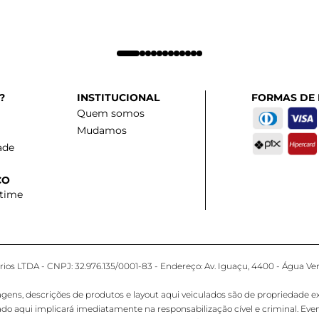
?
INSTITUCIONAL
FORMAS DE
Quem somos
Mudamos
ade
CO
 time
os LTDA - CNPJ: 32.976.135/0001-83 - Endereço: Av. Iguaçu, 4400 - Água Ver
 descrições de produtos e layout aqui veiculados são de propriedade exclus
ado aqui implicará imediatamente na responsabilização cível e criminal. E