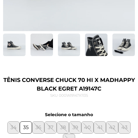
TÊNIS CONVERSE CHUCK 70 HI X MADHAPPY
BLACK EGRET A19147C
SKU 0001A19147X1135
Selecione o tamanho
34
35
36
37
38
39
40
41
42
43