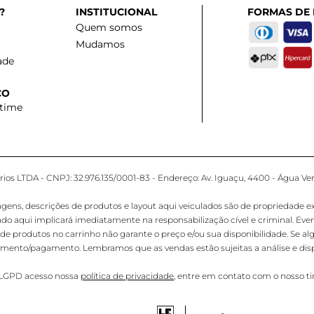
?
INSTITUCIONAL
FORMAS DE
Quem somos
Mudamos
ade
CO
 time
os LTDA - CNPJ: 32.976.135/0001-83 - Endereço: Av. Iguaçu, 4400 - Água Ver
 descrições de produtos e layout aqui veiculados são de propriedade exclus
ado aqui implicará imediatamente na responsabilização cível e criminal. E
de produtos no carrinho não garante o preço e/ou sua disponibilidade. Se al
hamento/pagamento. Lembramos que as vendas estão sujeitas a análise e disp
e LGPD acesso nossa
política de privacidade
, entre em contato com o nosso t