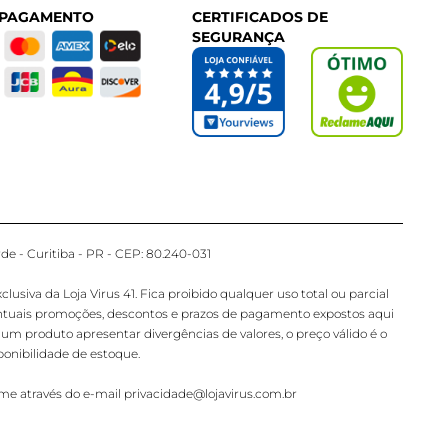
 PAGAMENTO
CERTIFICADOS DE
SEGURANÇA
de - Curitiba - PR - CEP: 80.240-031
iva da Loja Virus 41. Fica proibido qualquer uso total ou parcial
ventuais promoções, descontos e prazos de pagamento expostos aqui
gum produto apresentar divergências de valores, o preço válido é o
onibilidade de estoque.
ime através do e-mail privacidade@lojavirus.com.br