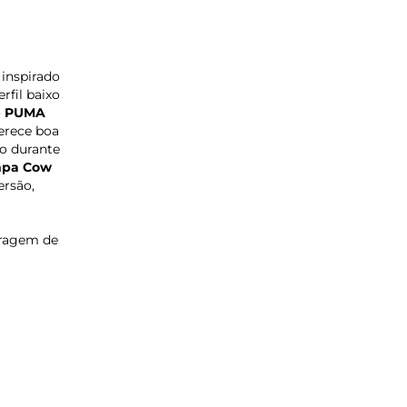
inspirado
rfil baixo
o
PUMA
ferece boa
o durante
mpa Cow
ersão,
bragem de