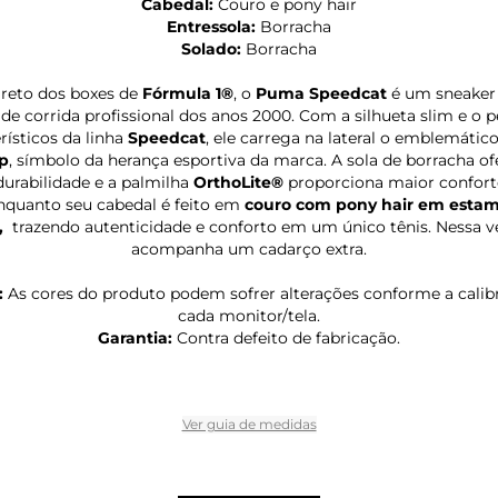
Cabedal:
Couro e pony hair
Entressola:
Borracha
Solado:
Borracha
reto dos boxes de
Fórmula 1®
, o
Puma Speedcat
é um sneaker 
 de corrida profissional dos anos 2000. Com a silhueta slim e o pe
rísticos da linha
Speedcat
, ele carrega na lateral o emblemátic
p
, símbolo da herança esportiva da marca. A sola de borracha o
durabilidade e a palmilha
OrthoLite®
proporciona maior confort
enquanto seu cabedal é feito em
couro com pony hair em esta
,
trazendo autenticidade e conforto em um único tênis. Nessa v
acompanha um cadarço extra.
:
As cores do produto podem sofrer alterações conforme a cali
cada monitor/tela.
Garantia:
Contra defeito de fabricação.
Ver guia de medidas