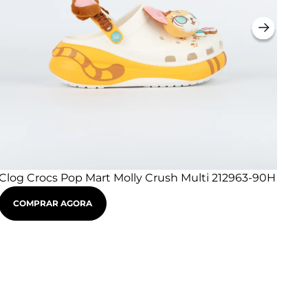
Clog Crocs Pop Mart Molly Crush Multi 212963-90H
Clo
90
COMPRAR AGORA