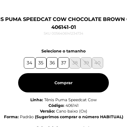
IS PUMA SPEEDCAT COW CHOCOLATE BROWN
406141-01
SKU 0056406141234734
Selecione o tamanho
34
35
36
37
38
39
40
Comprar
Linha:
Tênis Puma Speedcat Cow
Código:
406141
Versão:
Cano baixo (Ox)
Forma:
Padrão
(
Sugerimos comprar o número HABITUAL
)