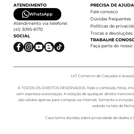
ATENDIMENTO
PRECISA DE AJUDA
Fale conosco
WhatsApp
Dúvidas frequentes
Atendimento via telefone:
Políticas de privacid
(41) 3095-6170
Trocas e devoluções
SOCIAL
TRABALHE CONOS
Faça parte do nosso
LV7 Comercio de Calçados e Acessóri
© TODOS OS DIREITOS RESERVADOS. Todo o conteúdo, fotos, imagens,
sem expressa autorização. A violação de qualquer direito mencion
são válidos apenas para compras via internet. Somente a inclusão 
exibido na tela de fec
Caso tenha dúvidas sobre privacidade de dados 