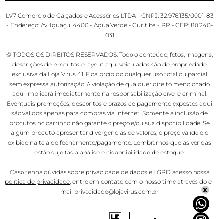
LV7 Comercio de Calçados e Acessórios LTDA - CNPJ: 32.976.135/0001-83
- Endereço: Av. Iguaçu, 4400 - Água Verde - Curitiba - PR - CEP: 80.240-
031
© TODOS OS DIREITOS RESERVADOS. Todo o conteúdo, fotos, imagens,
descrições de produtos e layout aqui veiculados são de propriedade
exclusiva da Loja Virus 41. Fica proibido qualquer uso total ou parcial
sem expressa autorização. A violação de qualquer direito mencionado
aqui implicará imediatamente na responsabilização cível e criminal.
Eventuais promoções, descontos e prazos de pagamento expostos aqui
são válidos apenas para compras via internet. Somente a inclusão de
produtos no carrinho não garante o preço e/ou sua disponibilidade. Se
algum produto apresentar divergências de valores, o preço válido é o
exibido na tela de fechamento/pagamento. Lembramos que as vendas
estão sujeitas a análise e disponibilidade de estoque.
Caso tenha dúvidas sobre privacidade de dados e LGPD acesso nossa
política de privacidade
, entre em contato com o nosso time através do e-
x
mail privacidade@lojavirus.com.br