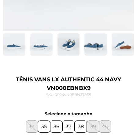
TÊNIS VANS LX AUTHENTIC 44 NAVY
VN000EBNBX9
SKU 0024VN0EBN37835
Selecione o tamanho
34
35
36
37
38
39
40