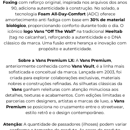
Foxing
com reforço original, inspirada nos arquivos dos anos
90, adiciona autenticidade à construção. No solado, a
tecnologia
Foam All-Day-Comfort
(ADC) oferece
amortecimento anti fadiga com base em
30% de material
biológico
, proporcionando conforto durante todo o dia. O
icônico
logo Vans “Off The Wall”
na tradicional
Heeltab
(tag no calcanhar), reforçando a autenticidade e o DNA
clássico da marca. Uma fusão entre herança e inovação com
propósito e autenticidade.
Sobre a Vans Premium LX:
A
Vans Premium
,
anteriormente conhecida como
Vans Vault
, é a linha mais
sofisticada e conceitual da marca. Lançada em 2003, foi
criada para explorar colaborações exclusivas, materiais
nobres e construções refinadas. As silhuetas clássicas da
Vans
ganham releituras com atenção minuciosa aos
detalhes, texturas e acabamentos. Com edições limitadas e
parcerias com designers, artistas e marcas de luxo, a
Vans
Premium
se posiciona no cruzamento entre o streetwear,
estilo retrô e o design contemporâneo.
Atenção:
A quantidade de passadores (ilhoses) podem variar
conforme o tamanho do produto. As cores do produto