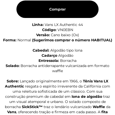
Comprar
Linha:
Vans LX Authentic 44
Código:
VN0EBN
Versão:
Cano baixo (Ox)
Forma:
Normal
(
Sugerimos comprar o número HABITUAL
)
Cabedal:
Algodão tipo lona
Cadarço
Algodão
Entressola:
Borracha
Solado:
Borracha antiderrapante vulcanizada em formato
waffle
Sobre:
Lançado originalmente em 1966, o
Tênis Vans LX
Authentic
resgata o espírito irreverente da Califórnia com
uma releitura sofisticada de um clássico. Com sua
construção premium de cabedal em
lona de algodão
traz
um visual atemporal e urbano. O solado composto de
borracha
SickStick™
traz o lendário vulcanizado
Waffle
da
Vans
, oferecendo tração e firmeza em cada passo. A
fita