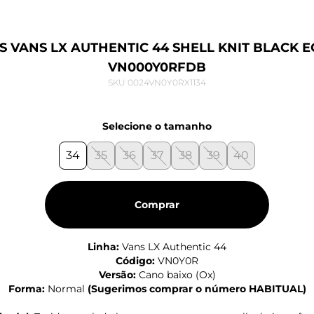
S VANS LX AUTHENTIC 44 SHELL KNIT BLACK 
VN000Y0RFDB
SKU 0024VN0Y0RX1134
Selecione o tamanho
34
35
36
37
38
39
40
Comprar
Linha:
Vans LX Authentic 44
Código:
VN0Y0R
Versão:
Cano baixo (Ox)
Forma:
Normal
(
Sugerimos comprar o número HABITUAL
)