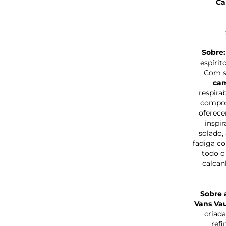
Ca
Sobre:
espírit
Com s
ca
respira
compos
oferece
inspi
solado,
fadiga c
todo o
calcan
Sobre 
Vans Vau
criada
refi