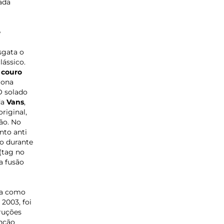
ada
e
sgata o
lássico.
 couro
iona
O solado
da
Vans
,
riginal,
ão. No
to anti
o durante
(tag no
a fusão
da como
 2003, foi
truções
nção