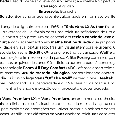
bedal:
Tecido canelado leve, couro camurça e malha knit perfur
Cadarço:
Algodão
Entressola:
Borracha
Solado:
Borracha antiderrapante vulcanizada em formato waffl
Lançado originalmente em 1966, o
Tênis Vans LX Authentic
re
o irreverente da Califórnia com uma releitura sofisticada de um c
ua construção premium de cabedal em
tecido canelado leve e
murça
com acabamento em
malha knit perfurada
que proporc
bilidade e visual texturizado, traz um visual atemporal e urbano. 
to de borracha
SickStick™
traz o lendário vulcanizado
Waffle
ndo tração e firmeza em cada passo. A
fita Foxing
com reforço o
rada nos arquivos dos anos 90, adiciona autenticidade à construç
 a tecnologia
Foam All-Day-Comfort
(ADC) oferece amortecimen
om base em
30% de material biológico
, proporcionando confort
 dia. O icônico
logo Vans “Off The Wall”
na tradicional
Heeltab
har), reforçando a autenticidade e o DNA clássico da marca. Um
entre herança e inovação com propósito e autenticidade.
a Vans Premium LX:
A
Vans Premium
, anteriormente conheci
lt
, é a linha mais sofisticada e conceitual da marca. Lançada em
 para explorar colaborações exclusivas, materiais nobres e cons
nadas. As silhuetas clássicas da
Vans
ganham releituras com ate