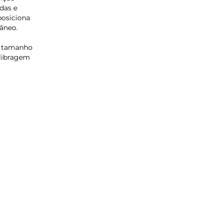
das e
posiciona
âneo.
o tamanho
alibragem