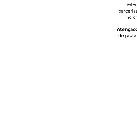
minu
parceria
no c
Atenção:
do produ