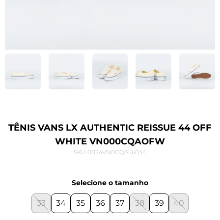
TÊNIS VANS LX AUTHENTIC REISSUE 44 OFF
WHITE VN000CQAOFW
SKU 0024VN0CQA56034
Selecione o tamanho
33
34
35
36
37
38
39
40