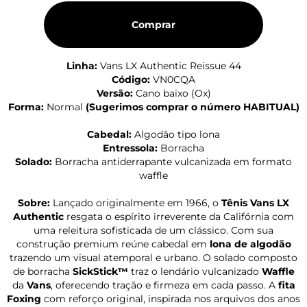
Comprar
Linha:
Vans LX Authentic Reissue 44
Código:
VN0CQA
Versão:
Cano baixo (Ox)
Forma:
Normal
(
Sugerimos comprar o número HABITUAL
)
Cabedal:
Algodão tipo lona
Entressola:
Borracha
Solado:
Borracha antiderrapante vulcanizada em formato
waffle
Sobre:
Lançado originalmente em 1966, o
Tênis Vans LX
Authentic
resgata o espírito irreverente da Califórnia com
uma releitura sofisticada de um clássico. Com sua
construção premium reúne cabedal em
lona de algodão
trazendo um visual atemporal e urbano. O solado composto
de borracha
SickStick™
traz o lendário vulcanizado
Waffle
da
Vans
, oferecendo tração e firmeza em cada passo. A
fita
Foxing
com reforço original, inspirada nos arquivos dos anos