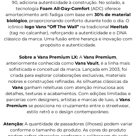
90, adiciona autenticidade à construção. No solado, a
tecnologia
Foam All-Day-Comfort
(ADC) oferece
amortecimento anti fadiga com base em
30% de material
biológico
, proporcionando conforto durante todo o dia. O
icônico
logo Vans “Off The Wall”
na tradicional
Heeltab
(tag no calcanhar), reforçando a autenticidade e o DNA
clássico da marca. Uma fusão entre herança e inovação com
propósito e autenticidade.
Sobre a Vans Premium LX:
A
Vans Premium
,
anteriormente conhecida como
Vans Vault
, é a linha mais
sofisticada e conceitual da marca. Lançada em 2003, foi
criada para explorar colaborações exclusivas, materiais
nobres e construções refinadas. As silhuetas clássicas da
Vans
ganham releituras com atenção minuciosa aos
detalhes, texturas e acabamentos. Com edições limitadas e
parcerias com designers, artistas e marcas de luxo, a
Vans
Premium
se posiciona no cruzamento entre o streetwear,
estilo retrô e o design contemporâneo.
Atenção:
A quantidade de passadores (ilhoses) podem variar
conforme o tamanho do produto. As cores do produto
podem sofrer alterações conforme a calibragem de cada