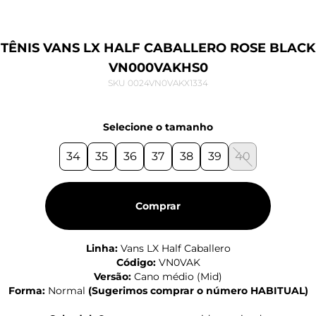
TÊNIS VANS LX HALF CABALLERO ROSE BLACK
VN000VAKHS0
SKU 0024VN0VAKX1334
Selecione o tamanho
34
35
36
37
38
39
40
Comprar
Linha:
Vans LX Half Caballero
Código:
VN0VAK
Versão:
Cano médio (Mid)
Forma:
Normal
(
Sugerimos comprar o número HABITUAL
)