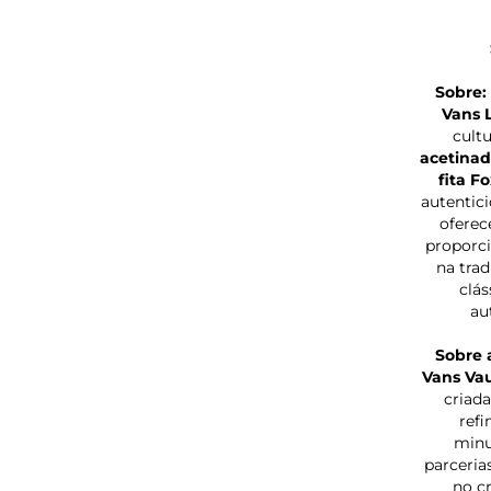
Sobre:
Vans L
cult
acetina
fita F
autentic
oferec
proporci
na trad
clás
au
Sobre 
Vans Vau
criada
refi
minu
parceria
no c