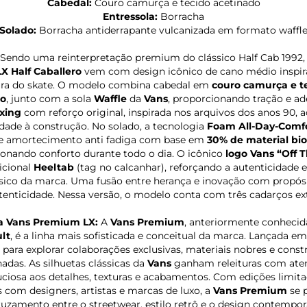
Cabedal:
Couro camurça e tecido acetinado
Entressola:
Borracha
Solado:
Borracha antiderrapante vulcanizada em formato waffl
Sendo uma reinterpretação premium do clássico Half Cab 1992,
X Half Caballero
vem com design icônico de cano médio inspir
ura do skate. O modelo combina cabedal em
couro camurça e t
do
, junto com a sola
Waffle
da
Vans
, proporcionando tração e ad
oxing
com reforço original, inspirada nos arquivos dos anos 90, a
idade à construção. No solado, a tecnologia
Foam All-Day-Comf
e amortecimento anti fadiga com base em
30% de material bio
onando conforto durante todo o dia. O icônico
logo Vans “Off 
icional
Heeltab
(tag no calcanhar), reforçando a autenticidade 
sico da marca. Uma fusão entre herança e inovação com propós
tenticidade. Nessa versão, o modelo conta com três cadarços ext
a Vans Premium LX:
A
Vans Premium
, anteriormente conheci
lt
, é a linha mais sofisticada e conceitual da marca. Lançada em
 para explorar colaborações exclusivas, materiais nobres e cons
nadas. As silhuetas clássicas da
Vans
ganham releituras com ate
ciosa aos detalhes, texturas e acabamentos. Com edições limita
s com designers, artistas e marcas de luxo, a
Vans Premium
se 
ruzamento entre o streetwear, estilo retrô e o design contempor