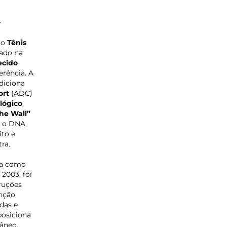
e
 o
Tênis
ado na
ecido
erência. A
diciona
ort
(ADC)
lógico
,
The Wall”
e o DNA
ito e
ra.
da como
 2003, foi
truções
nção
das e
posiciona
âneo.