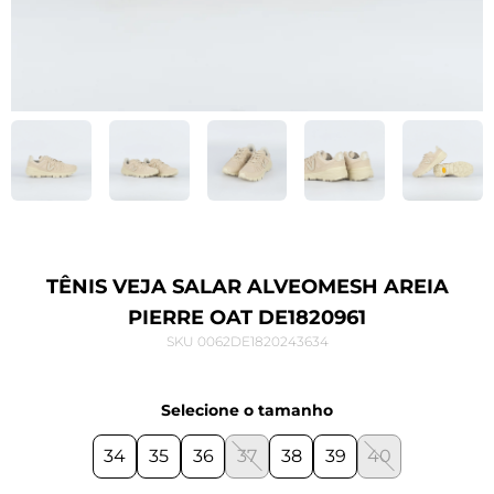
TÊNIS VEJA SALAR ALVEOMESH AREIA
PIERRE OAT DE1820961
SKU 0062DE1820243634
Selecione o tamanho
34
35
36
37
38
39
40