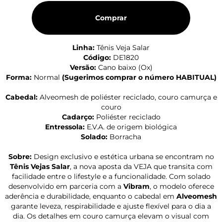
Comprar
Linha:
Tênis Veja Salar
Código:
DE1820
Versão:
Cano baixo (Ox)
Forma:
Normal
(
Sugerimos comprar o número HABITUAL
)
Cabedal:
Alveomesh de poliéster reciclado, couro camurça e
couro
Cadarço:
Poliéster reciclado
Entressola:
E.V.A. de origem biológica
Solado:
Borracha
Sobre:
Design exclusivo e estética urbana se encontram no
Tênis Vejas Salar
, a nova aposta da VEJA que transita com
facilidade entre o lifestyle e a funcionalidade. Com solado
desenvolvido em parceria com a
Vibram
, o modelo oferece
aderência e durabilidade, enquanto o cabedal em
Alveomesh
garante leveza, respirabilidade e ajuste flexível para o dia a
dia. Os detalhes em couro camurça elevam o visual com