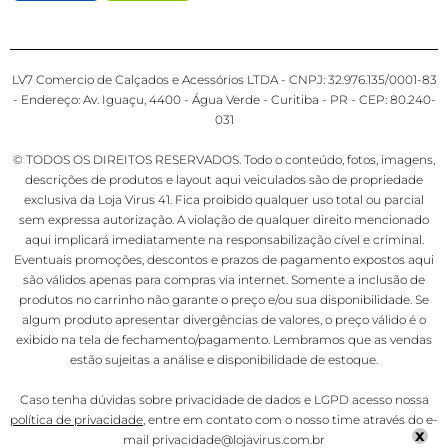
LV7 Comercio de Calçados e Acessórios LTDA - CNPJ: 32.976.135/0001-83
- Endereço: Av. Iguaçu, 4400 - Água Verde - Curitiba - PR - CEP: 80.240-
031
© TODOS OS DIREITOS RESERVADOS. Todo o conteúdo, fotos, imagens,
descrições de produtos e layout aqui veiculados são de propriedade
exclusiva da Loja Virus 41. Fica proibido qualquer uso total ou parcial
sem expressa autorização. A violação de qualquer direito mencionado
aqui implicará imediatamente na responsabilização cível e criminal.
Eventuais promoções, descontos e prazos de pagamento expostos aqui
são válidos apenas para compras via internet. Somente a inclusão de
produtos no carrinho não garante o preço e/ou sua disponibilidade. Se
algum produto apresentar divergências de valores, o preço válido é o
exibido na tela de fechamento/pagamento. Lembramos que as vendas
estão sujeitas a análise e disponibilidade de estoque.
Caso tenha dúvidas sobre privacidade de dados e LGPD acesso nossa
política de privacidade
, entre em contato com o nosso time através do e-
x
mail privacidade@lojavirus.com.br