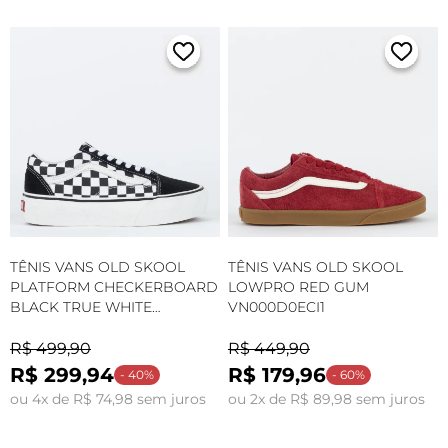
TÊNIS VANS OLD SKOOL
TÊNIS VANS OLD SKOOL
PLATFORM CHECKERBOARD
LOWPRO RED GUM
BLACK TRUE WHITE
VN000D0ECI1
VN0A3B3UHRK
R$ 499,90
R$ 449,90
R$ 299,94
R$ 179,96
- 40%
- 60%
ou 4x de R$ 74,98 sem juros
ou 2x de R$ 89,98 sem juros