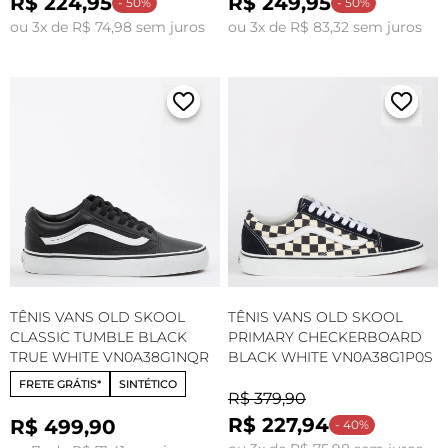
R$ 224,95
R$ 249,95
- 50%
- 50%
ou 3x de R$ 74,98 sem juros
ou 3x de R$ 83,32 sem juros
TÊNIS VANS OLD SKOOL
TÊNIS VANS OLD SKOOL
CLASSIC TUMBLE BLACK
PRIMARY CHECKERBOARD
TRUE WHITE VN0A38G1NQR
BLACK WHITE VN0A38G1P0S
FRETE GRÁTIS*
SINTÉTICO
R$ 379,90
R$ 227,94
R$ 499,90
- 40%