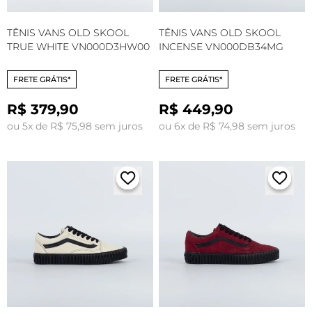
TÊNIS VANS OLD SKOOL
TÊNIS VANS OLD SKOOL
TRUE WHITE VN000D3HW00
INCENSE VN000DB34MG
FRETE GRÁTIS*
FRETE GRÁTIS*
R$ 379,90
R$ 449,90
ou 5x de R$ 75,98 sem juros
ou 6x de R$ 74,98 sem juros