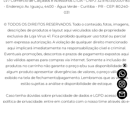
LV7 Comercio de Calçados e Acessórios LTDA - CNPJ: 32.976.135/0001-83
- Endereço: Av. Iguaçu, 4400 - Água Verde - Curitiba - PR - CEP: 80.240-
031
© TODOS OS DIREITOS RESERVADOS. Todo o conteúdo, fotos, imagens,
descrições de produtos e layout aqui veiculados são de propriedade
exclusiva da Loja Virus 41. Fica proibido qualquer uso total ou parcial
sem expressa autorização. A violação de qualquer direito mencionado
aqui implicará imediatamente na responsabilização cível e criminal.
Eventuais promoções, descontos e prazos de pagamento expostos aqui
são válidos apenas para compras via internet. Somente a inclusão de
x
produtos no carrinho não garante o preço e/ou sua disponibilidade. Se
algum produto apresentar divergências de valores, o preço válido é o
exibido na tela de fechamento/pagamento. Lembramos que as vendas
estão sujeitas a análise e disponibilidade de estoque.
Caso tenha dúvidas sobre privacidade de dados e LGPD acesso nossa
política de privacidade
, entre em contato com o nosso time através do e-
mail privacidade@lojavirus.com.br