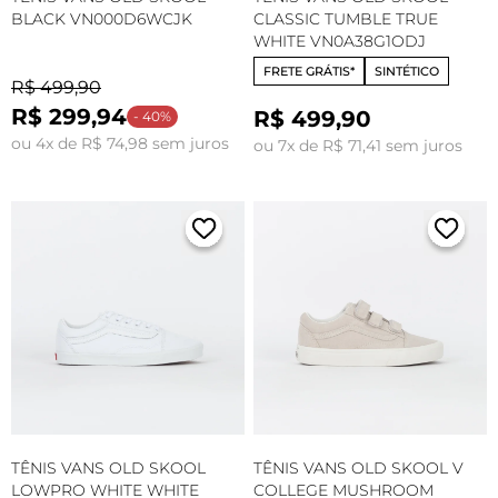
BLACK VN000D6WCJK
CLASSIC TUMBLE TRUE
WHITE VN0A38G1ODJ
FRETE GRÁTIS*
SINTÉTICO
R$ 499,90
R$ 299,94
R$ 499,90
- 40%
ou 4x de R$ 74,98 sem juros
ou 7x de R$ 71,41 sem juros
TÊNIS VANS OLD SKOOL
TÊNIS VANS OLD SKOOL V
LOWPRO WHITE WHITE
COLLEGE MUSHROOM