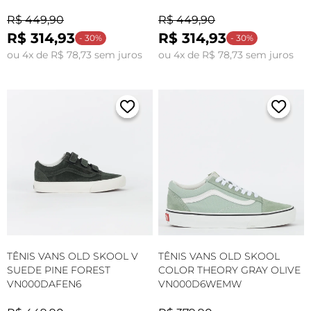
R$ 449,90
R$ 449,90
R$ 314,93
R$ 314,93
- 30%
- 30%
ou 4x de R$ 78,73 sem juros
ou 4x de R$ 78,73 sem juros
TÊNIS VANS OLD SKOOL V
TÊNIS VANS OLD SKOOL
SUEDE PINE FOREST
COLOR THEORY GRAY OLIVE
VN000DAFEN6
VN000D6WEMW