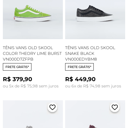
TÊNIS VANS OLD SKOOL
TÊNIS VANS OLD SKOOL
COLOR THEORY LIME BURST
SNAKE BLACK
VN000D7ZFPB
VN000EDYBM8
FRETE GRÁTIS*
FRETE GRÁTIS*
R$ 379,90
R$ 449,90
ou 5x de R$ 75,98 sem juros
ou 6x de R$ 74,98 sem juros