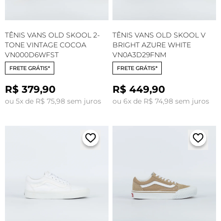
TÊNIS VANS OLD SKOOL 2-
TÊNIS VANS OLD SKOOL V
TONE VINTAGE COCOA
BRIGHT AZURE WHITE
VN000D6WFST
VN0A3D29FNM
FRETE GRÁTIS*
FRETE GRÁTIS*
R$ 379,90
R$ 449,90
ou 5x de R$ 75,98 sem juros
ou 6x de R$ 74,98 sem juros