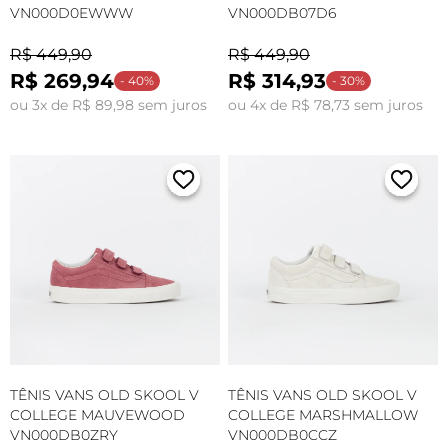
VN000D0EWWW
VN000DB07D6
R$ 449,90
R$ 449,90
R$ 269,94
R$ 314,93
- 40%
- 30%
ou 3x de R$ 89,98 sem juros
ou 4x de R$ 78,73 sem juros
TÊNIS VANS OLD SKOOL V
TÊNIS VANS OLD SKOOL V
COLLEGE MAUVEWOOD
COLLEGE MARSHMALLOW
VN000DB0ZRY
VN000DB0CCZ