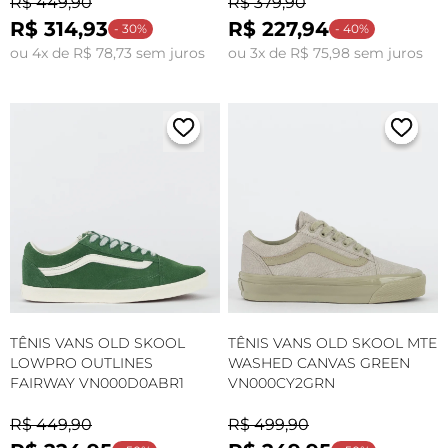
R$ 449,90
R$ 379,90
R$ 314,93
R$ 227,94
- 30%
- 40%
ou 4x de R$ 78,73 sem juros
ou 3x de R$ 75,98 sem juros
TÊNIS VANS OLD SKOOL
TÊNIS VANS OLD SKOOL MTE
LOWPRO OUTLINES
WASHED CANVAS GREEN
FAIRWAY VN000D0ABR1
VN000CY2GRN
R$ 449,90
R$ 499,90