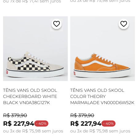
ou 3x de R$ 75,98 sem juros
ou 7x de R$ 71,41 sem juros
TÊNIS VANS OLD SKOOL
TÊNIS VANS OLD SKOOL
CHECKERBOARD WHITE
COLOR THEORY
BLACK VN0A38G127K
MARMALADE VN000D6W52K
R$ 379,90
R$ 379,90
R$ 227,94
R$ 227,94
- 40%
- 40%
ou 3x de R$ 75,98 sem juros
ou 3x de R$ 75,98 sem juros