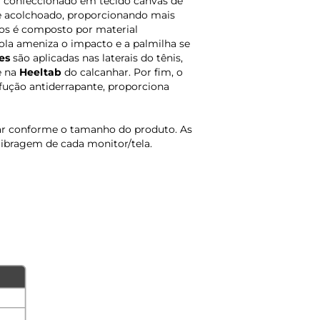
 confeccionado em tecido canvas de
 e acolchoado, proporcionando mais
nos é composto por material
ola ameniza o impacto e a palmilha se
es
são aplicadas nas laterais do tênis,
e na
Heeltab
do calcanhar. Por fim, o
ução antiderrapante, proporciona
iar conforme o tamanho do produto. As
libragem de cada monitor/tela.