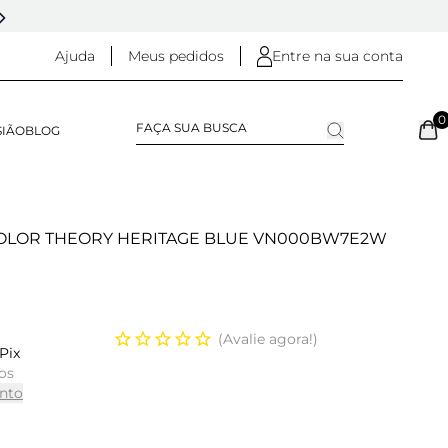
5% OFF NO
PIX
(NA FINALIZAÇÃO DO PEDIDO)
Ajuda
Meus pedidos
Entre na sua conta
0
SIÃO
BLOG
 COLOR THEORY HERITAGE BLUE VN000BW7E2W
Avalie agora!
Pix
os
nto