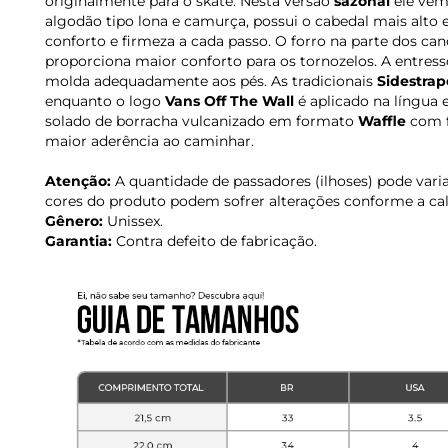
originalmente para o skate. Nesta versão
sazonal
ele vem
algodão tipo lona e camurça, possui o cabedal mais alto
conforto e firmeza a cada passo. O forro na parte dos ca
proporciona maior conforto para os tornozelos. A entress
molda adequadamente aos pés. As tradicionais
Sidestrap
enquanto o logo
Vans Off The Wall
é aplicado na língua 
solado de borracha vulcanizado em formato
Waffle
com f
maior aderência ao caminhar.
Atenção:
A quantidade de passadores (ilhoses) pode var
cores do produto podem sofrer alterações conforme a ca
Gênero:
Unissex.
Garantia:
Contra defeito de fabricação.