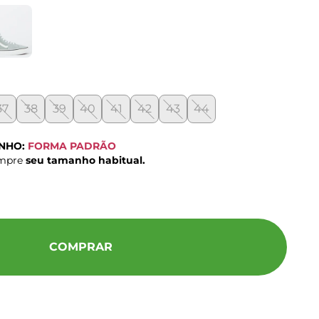
37
38
39
40
41
42
43
44
ANHO:
FORMA PADRÃO
ompre
seu tamanho habitual.
COMPRAR