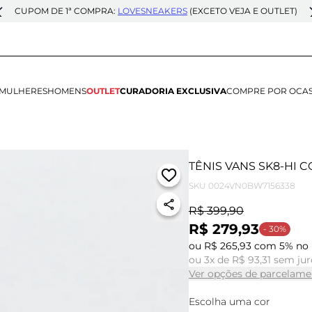
CUPOM DE 1ª COMPRA:
LOVESNEAKERS
(EXCETO VEJA E OUTLET)
MULHERES
HOMENS
OUTLET
CURADORIA EXCLUSIVA
COMPRE POR OCA
TÊNIS VANS SK8-HI
SKU
0024VN0BW7156338
R$ 399,90
R$ 279,93
- 30%
ou R$ 265,93 com 5% no 
ou 3x de R$ 93,31 sem jur
Ver opções de parcelame
Escolha uma cor