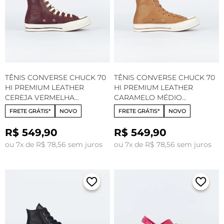
TÊNIS CONVERSE CHUCK 70
TÊNIS CONVERSE CHUCK 70
HI PREMIUM LEATHER
HI PREMIUM LEATHER
CEREJA VERMELHA
CARAMELO MÉDIO
AMENDOA CT35880002
AMENDOA CT35880003
FRETE GRÁTIS*
NOVO
FRETE GRÁTIS*
NOVO
R$ 549,90
R$ 549,90
ou 7x de R$ 78,56 sem juros
ou 7x de R$ 78,56 sem juros