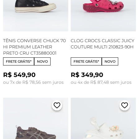
TÊNIS CONVERSE CHUCK 70
CLOG CROCS CLASSIC JUICY
HI PREMIUM LEATHER
COUTURE MULTI 210823-90H
PRETO CRU CT35880001
FRETE GRÁTIS*
NOVO
FRETE GRÁTIS*
NOVO
R$ 549,90
R$ 349,90
ou 7x de R$ 78,56 sem juros
ou 4x de R$ 87,48 sem juros