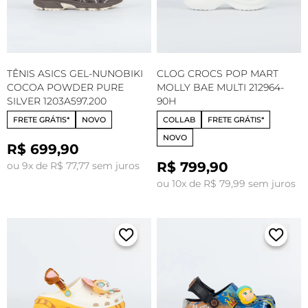
TÊNIS ASICS GEL-NUNOBIKI
CLOG CROCS POP MART
COCOA POWDER PURE
MOLLY BAE MULTI 212964-
SILVER 1203A597.200
90H
FRETE GRÁTIS*
NOVO
COLLAB
FRETE GRÁTIS*
NOVO
R$ 699,90
R$ 799,90
ou 9x de R$ 77,77 sem juros
ou 10x de R$ 79,99 sem juros