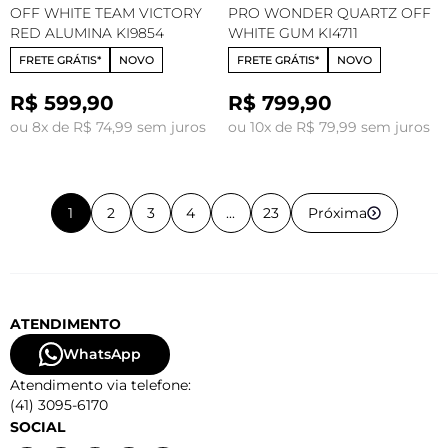
OFF WHITE TEAM VICTORY
PRO WONDER QUARTZ OFF
RED ALUMINA KI9854
WHITE GUM KI4711
FRETE GRÁTIS*
NOVO
FRETE GRÁTIS*
NOVO
R$ 599,90
R$ 799,90
ou 8x de R$ 74,99 sem juros
ou 10x de R$ 79,99 sem juros
1
2
3
4
...
23
Próxima
ATENDIMENTO
WhatsApp
Atendimento via telefone:
(41) 3095-6170
SOCIAL