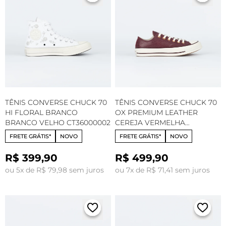
TÊNIS CONVERSE CHUCK 70
TÊNIS CONVERSE CHUCK 70
HI FLORAL BRANCO
OX PREMIUM LEATHER
BRANCO VELHO CT36000002
CEREJA VERMELHA
AMENDOA CT35890002
FRETE GRÁTIS*
NOVO
FRETE GRÁTIS*
NOVO
R$ 399,90
R$ 499,90
ou 5x de R$ 79,98 sem juros
ou 7x de R$ 71,41 sem juros