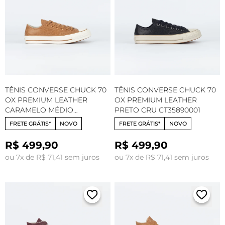
TÊNIS CONVERSE CHUCK 70
TÊNIS CONVERSE CHUCK 70
OX PREMIUM LEATHER
OX PREMIUM LEATHER
CARAMELO MÉDIO
PRETO CRU CT35890001
AMENDOA CT35890003
FRETE GRÁTIS*
NOVO
FRETE GRÁTIS*
NOVO
R$ 499,90
R$ 499,90
ou 7x de R$ 71,41 sem juros
ou 7x de R$ 71,41 sem juros