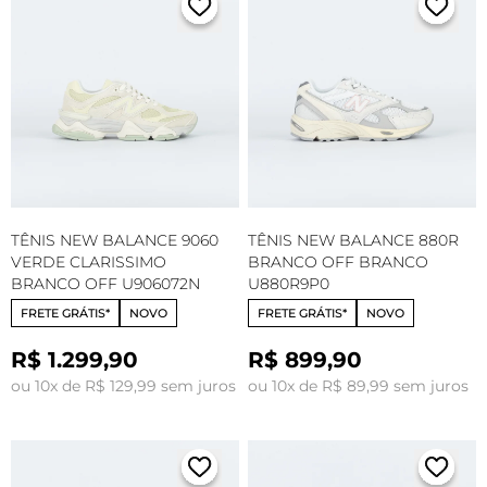
TÊNIS NEW BALANCE 9060
TÊNIS NEW BALANCE 880R
VERDE CLARISSIMO
BRANCO OFF BRANCO
BRANCO OFF U906072N
U880R9P0
FRETE GRÁTIS*
NOVO
FRETE GRÁTIS*
NOVO
R$ 1.299,90
R$ 899,90
ou 10x de R$ 129,99 sem juros
ou 10x de R$ 89,99 sem juros