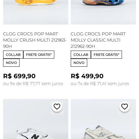
CLOG CROCS POP MART
CLOG CROCS POP MART
MOLLY CRUSH MULTI 212963-
MOLLY CLASSIC MULTI
90H
212962-90H
COLLAB
FRETE GRÁTIS*
COLLAB
FRETE GRÁTIS*
NOVO
NOVO
R$ 699,90
R$ 499,90
ou 9x de R$ 77,77 sem juros
ou 7x de R$ 71,41 sem juros