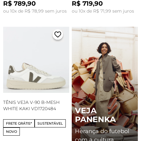
R$ 789,90
R$ 719,90
ou 10x de R$ 78,99 sem juros
ou 10x de R$ 71,99 sem juros
TÊNIS VEJA V-90 B-MESH
WHITE KAKI VD1720484
VEJA
PANENKA
FRETE GRÁTIS*
SUSTENTÁVEL
Herança do futebol
NOVO
com a cultura