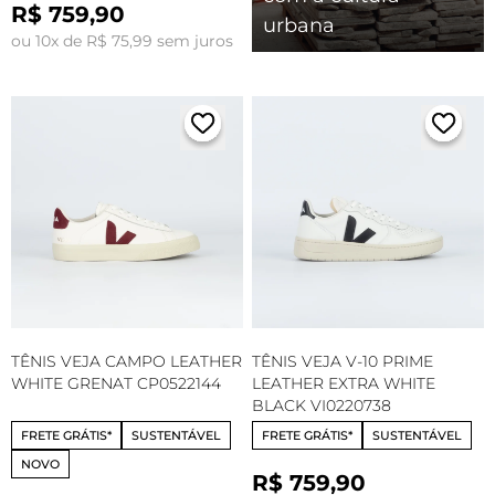
R$ 759,90
urbana
ou 10x de R$ 75,99 sem juros
TÊNIS VEJA CAMPO LEATHER
TÊNIS VEJA V-10 PRIME
WHITE GRENAT CP0522144
LEATHER EXTRA WHITE
BLACK VI0220738
FRETE GRÁTIS*
SUSTENTÁVEL
FRETE GRÁTIS*
SUSTENTÁVEL
NOVO
R$ 759,90