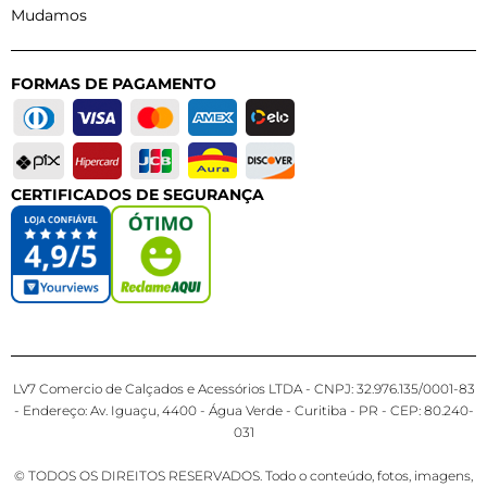
Mudamos
FORMAS DE PAGAMENTO
CERTIFICADOS DE SEGURANÇA
LV7 Comercio de Calçados e Acessórios LTDA - CNPJ: 32.976.135/0001-83
- Endereço: Av. Iguaçu, 4400 - Água Verde - Curitiba - PR - CEP: 80.240-
031
© TODOS OS DIREITOS RESERVADOS. Todo o conteúdo, fotos, imagens,