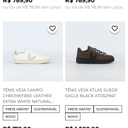
R$ 789,90
R$ 789,90
ou 10x de R$ 78,99 sem juros
ou 10x de R$ 78,99 sem juros
TÊNIS VEJA CAMPO
TÊNIS VEJA ATLAS SUEDE
CHROMEFREE LEATHER
EAGLE BLACK AT0321947
EXTRA WHITE NATURAL
CP0502429
FRETE GRÁTIS*
SUSTENTÁVEL
FRETE GRÁTIS*
SUSTENTÁVEL
NOVO
NOVO