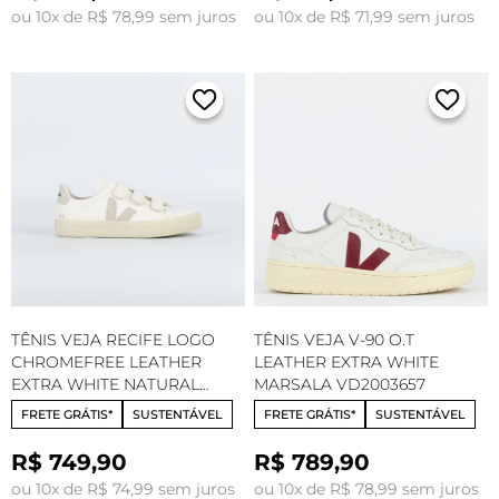
ou 10x de R$ 78,99 sem juros
ou 10x de R$ 71,99 sem juros
TÊNIS VEJA RECIFE LOGO
TÊNIS VEJA V-90 O.T
CHROMEFREE LEATHER
LEATHER EXTRA WHITE
EXTRA WHITE NATURAL
MARSALA VD2003657
RC0502919
FRETE GRÁTIS*
SUSTENTÁVEL
FRETE GRÁTIS*
SUSTENTÁVEL
R$ 749,90
R$ 789,90
ou 10x de R$ 74,99 sem juros
ou 10x de R$ 78,99 sem juros