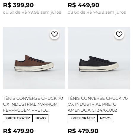
R$ 399,90
R$ 449,90
ou 5x de R$ 79,98 sem juros
ou 6x de R$ 74,98 sem juros
TÊNIS CONVERSE CHUCK 70
TÊNIS CONVERSE CHUCK 70
OX INDUSTRIAL MARROM
OX INDUSTRIAL PRETO
FERRRUGEM PRETO
AMENDOA CT34760002
AMENDOA CT34760001
FRETE GRÁTIS*
NOVO
FRETE GRÁTIS*
NOVO
R$ 479,90
R$ 479,90