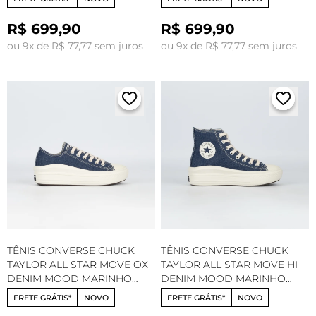
R$ 699,90
R$ 699,90
ou 9x de R$ 77,77 sem juros
ou 9x de R$ 77,77 sem juros
TÊNIS CONVERSE CHUCK
TÊNIS CONVERSE CHUCK
TAYLOR ALL STAR MOVE OX
TAYLOR ALL STAR MOVE HI
DENIM MOOD MARINHO
DENIM MOOD MARINHO
AMENDOA CT34060001
AMENDOA CT34050001
FRETE GRÁTIS*
NOVO
FRETE GRÁTIS*
NOVO