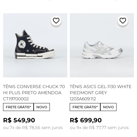
TÊNIS CONVERSE CHUCK 70
TÊNIS ASICS GEL-1130 WHITE
HI PLUS PRETO AMENDOA
PIEDMONT GREY
CT19700002
1203A609.112
FRETE GRÁTIS*
NOVO
FRETE GRÁTIS*
NOVO
R$ 549,90
R$ 699,90
ou 7x de R$ 78,56 sem juros
ou 9x de R$ 77,77 sem juros