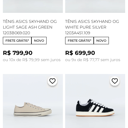
TÊNIS ASICS SKYHAND OG
TÊNIS ASICS SKYHAND OG
LIGHT SAGE ASH GREEN
WHITE PURE SILVER
1203B069.020
1203A451.109
FRETE GRÁTIS*
NOVO
FRETE GRÁTIS*
NOVO
R$ 799,90
R$ 699,90
ou 10x de R$ 79,99 sem juros
ou 9x de R$ 77,77 sem juros