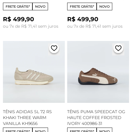
CT34420001
CT34420003
FRETE GRÁTIS*
NOVO
FRETE GRÁTIS*
NOVO
R$ 499,90
R$ 499,90
ou 7x de R$ 71,41 sem juros
ou 7x de R$ 71,41 sem juros
TÊNIS ADIDAS SL 72 RS
TÊNIS PUMA SPEEDCAT OG
KHAKI THREE WARM
HAUTE COFFEE FROSTED
VANILLA KH9656
IVORY 400986-31
FRETE GRÁTIS*
NOVO
FRETE GRÁTIS*
NOVO