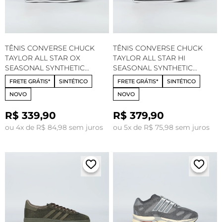
TÊNIS CONVERSE CHUCK
TÊNIS CONVERSE CHUCK
TAYLOR ALL STAR OX
TAYLOR ALL STAR HI
SEASONAL SYNTHETIC
SEASONAL SYNTHETIC
VINHO PRETO BRANCO
VINHO PRETO BRANCO
FRETE GRÁTIS*
SINTÉTICO
FRETE GRÁTIS*
SINTÉTICO
CT35240003
CT35230003
NOVO
NOVO
R$ 339,90
R$ 379,90
ou 4x de R$ 84,98 sem juros
ou 5x de R$ 75,98 sem juros