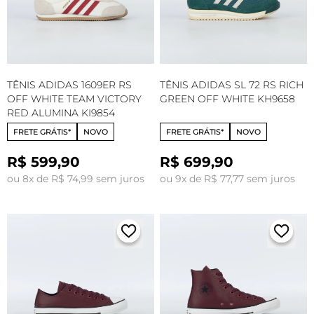
TÊNIS ADIDAS 1609ER RS
TÊNIS ADIDAS SL 72 RS RICH
OFF WHITE TEAM VICTORY
GREEN OFF WHITE KH9658
RED ALUMINA KI9854
FRETE GRÁTIS*
NOVO
FRETE GRÁTIS*
NOVO
R$ 599,90
R$ 699,90
ou 8x de R$ 74,99 sem juros
ou 9x de R$ 77,77 sem juros