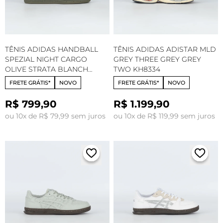
TÊNIS ADIDAS HANDBALL
TÊNIS ADIDAS ADISTAR MLD
SPEZIAL NIGHT CARGO
GREY THREE GREY GREY
OLIVE STRATA BLANCH
TWO KH8334
BROWN KJ9964
FRETE GRÁTIS*
NOVO
FRETE GRÁTIS*
NOVO
R$ 799,90
R$ 1.199,90
ou 10x de R$ 79,99 sem juros
ou 10x de R$ 119,99 sem juros