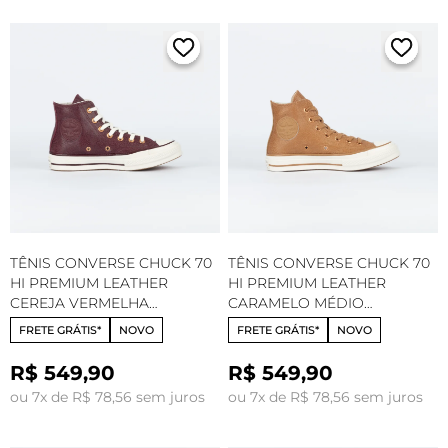
TÊNIS CONVERSE CHUCK 70
TÊNIS CONVERSE CHUCK 70
HI PREMIUM LEATHER
HI PREMIUM LEATHER
CEREJA VERMELHA
CARAMELO MÉDIO
AMENDOA CT35880002
AMENDOA CT35880003
FRETE GRÁTIS*
NOVO
FRETE GRÁTIS*
NOVO
R$ 549,90
R$ 549,90
ou 7x de R$ 78,56 sem juros
ou 7x de R$ 78,56 sem juros