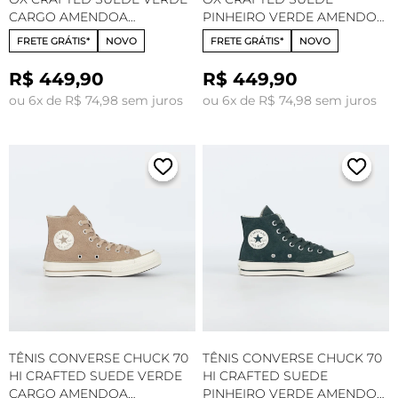
CARGO AMENDOA
PINHEIRO VERDE AMENDOA
CT34430001
CT34430003
FRETE GRÁTIS*
NOVO
FRETE GRÁTIS*
NOVO
R$ 449,90
R$ 449,90
ou 6x de R$ 74,98 sem juros
ou 6x de R$ 74,98 sem juros
TÊNIS CONVERSE CHUCK 70
TÊNIS CONVERSE CHUCK 70
HI CRAFTED SUEDE VERDE
HI CRAFTED SUEDE
CARGO AMENDOA
PINHEIRO VERDE AMENDOA