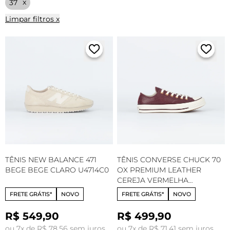
37
Limpar filtros x
TÊNIS NEW BALANCE 471
TÊNIS CONVERSE CHUCK 70
BEGE BEGE CLARO U4714C0
OX PREMIUM LEATHER
CEREJA VERMELHA
AMENDOA CT35890002
FRETE GRÁTIS*
NOVO
FRETE GRÁTIS*
NOVO
R$ 549,90
R$ 499,90
ou 7x de R$ 78,56 sem juros
ou 7x de R$ 71,41 sem juros