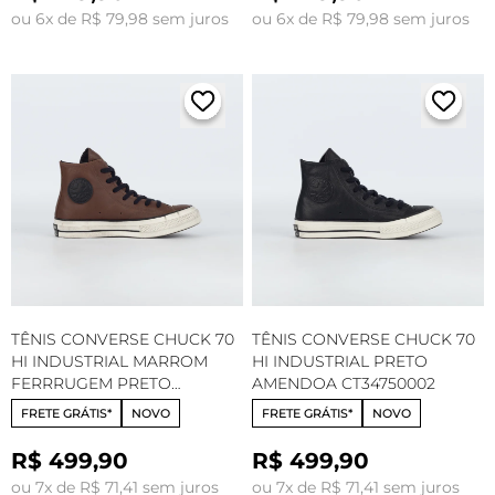
ou 6x de R$ 79,98 sem juros
ou 6x de R$ 79,98 sem juros
TÊNIS CONVERSE CHUCK 70
TÊNIS CONVERSE CHUCK 70
HI INDUSTRIAL MARROM
HI INDUSTRIAL PRETO
FERRRUGEM PRETO
AMENDOA CT34750002
AMENDOA CT34750001
FRETE GRÁTIS*
NOVO
FRETE GRÁTIS*
NOVO
R$ 499,90
R$ 499,90
ou 7x de R$ 71,41 sem juros
ou 7x de R$ 71,41 sem juros