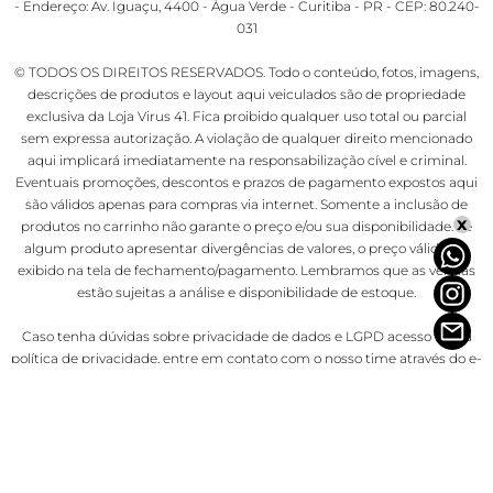
- Endereço: Av. Iguaçu, 4400 - Água Verde - Curitiba - PR - CEP: 80.240-
031
© TODOS OS DIREITOS RESERVADOS. Todo o conteúdo, fotos, imagens,
descrições de produtos e layout aqui veiculados são de propriedade
exclusiva da Loja Virus 41. Fica proibido qualquer uso total ou parcial
sem expressa autorização. A violação de qualquer direito mencionado
aqui implicará imediatamente na responsabilização cível e criminal.
Eventuais promoções, descontos e prazos de pagamento expostos aqui
são válidos apenas para compras via internet. Somente a inclusão de
x
produtos no carrinho não garante o preço e/ou sua disponibilidade. Se
algum produto apresentar divergências de valores, o preço válido é o
exibido na tela de fechamento/pagamento. Lembramos que as vendas
estão sujeitas a análise e disponibilidade de estoque.
Caso tenha dúvidas sobre privacidade de dados e LGPD acesso nossa
política de privacidade
, entre em contato com o nosso time através do e-
mail privacidade@lojavirus.com.br