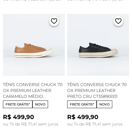
TÊNIS CONVERSE CHUCK 70
TÊNIS CONVERSE CHUCK 70
OX PREMIUM LEATHER
OX PREMIUM LEATHER
CARAMELO MÉDIO
PRETO CRU CT35890001
AMENDOA CT35890003
FRETE GRÁTIS*
NOVO
FRETE GRÁTIS*
NOVO
R$ 499,90
R$ 499,90
ou 7x de R$ 71,41 sem juros
ou 7x de R$ 71,41 sem juros