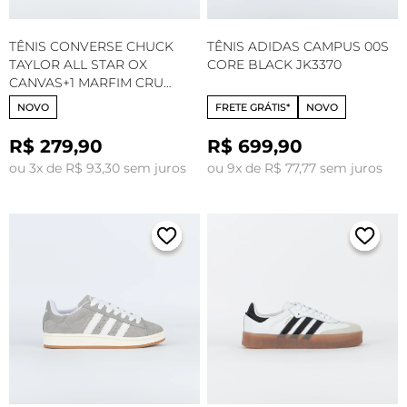
TÊNIS CONVERSE CHUCK
TÊNIS ADIDAS CAMPUS 00S
TAYLOR ALL STAR OX
CORE BLACK JK3370
CANVAS+1 MARFIM CRU
CLASSICO CT32780002
NOVO
FRETE GRÁTIS*
NOVO
R$ 279,90
R$ 699,90
ou 3x de R$ 93,30 sem juros
ou 9x de R$ 77,77 sem juros