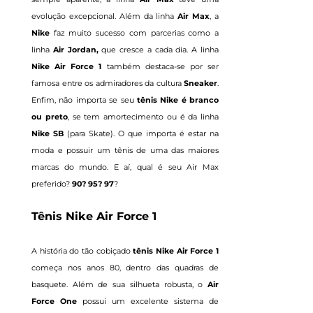
evolução excepcional. Além da linha
Air Max
, a
Nike
faz muito sucesso com parcerias como a
linha
Air Jordan,
que cresce a cada dia. A linha
Nike Air Force 1
também destaca-se por ser
famosa entre os admiradores da cultura
Sneaker
.
Enfim, não importa se seu
tênis Nike é
branco
ou
preto
, se tem amortecimento ou é da linha
Nike SB
(para Skate). O que importa é estar na
moda e possuir um tênis de uma das maiores
marcas do mundo. E aí, qual é seu Air Max
preferido?
90
?
95
?
97
?
Tênis Nike Air Force 1
A história do tão cobiçado
tênis Nike Air Force 1
começa nos anos 80, dentro das quadras de
basquete. Além de sua silhueta robusta, o
Air
Force One
possui um excelente sistema de