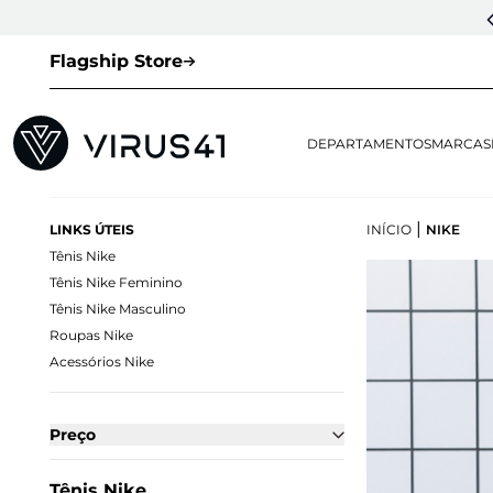
CUPOM DE 1ª COMPRA:
LOVESNEAKERS
(EXCETO VEJA E OUTLET)
Flagship Store
DEPARTAMENTOS
MARCAS
|
LINKS ÚTEIS
INÍCIO
NIKE
Tênis Nike
Tênis Nike Feminino
Tênis Nike Masculino
Roupas Nike
Acessórios Nike
Preço
Tênis Nike