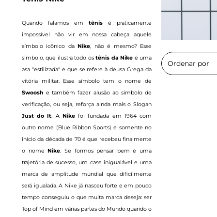
Quando falamos em
tênis
é praticamente
impossível não vir em nossa cabeça aquele
símbolo icônico da
Nike
, não é mesmo? Esse
símbolo, que ilustra todo os
tênis da Nike
é uma
asa "estilizada" e que se refere à deusa Grega da
vitória militar. Esse símbolo tem o nome de
Swoosh
e também fazer alusão ao símbolo de
verificação, ou seja, reforça ainda mais o Slogan
Just do It
. A
Nike
foi fundada em 1964 com
outro nome (Blue Ribbon Sports) e somente no
início da década de 70 é que recebeu finalmente
o nome
Nike
. Se formos pensar bem é uma
trajetória de sucesso, um case inigualável e uma
marca de amplitude mundial que dificilmente
será igualada. A Nike já nasceu forte e em pouco
tempo conseguiu o que muita marca deseja: ser
Top of Mind em várias partes do Mundo quando o