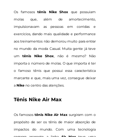
Os famosos
tênis
Nike Shox
que possuiam
molas que, além de amortecimento,
impulsionavam as pessoas em corridas e
exercícios, dando mais qualidade e performance
aos treinamentos não demorou muito para entrar
no mundo da moda Casual. Muita gente já teve
um
tênis Nike Shox
, não é mesmo? Não
importa o número de molas. O que importa é ter
o famoso tênis que possui essa característica
marcante e que, mais uma vez, consegue deixar
a
Nike
no centro das atenções.
Tênis Nike Air Max
Os famosos
tênis
Nike Air Max
surgiram com o
propósito de ser os tênis de maior absorção de
impactos do mundo. Com uma tecnologia
sempre aparente, a linha
Air Max
teve uma