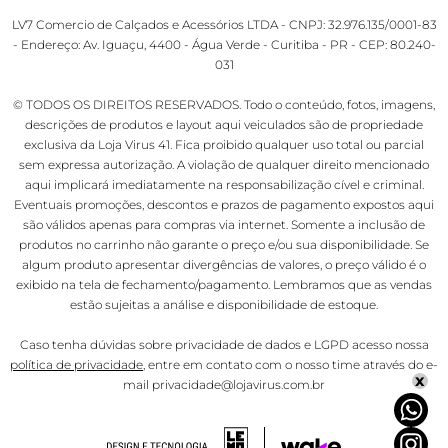
LV7 Comercio de Calçados e Acessórios LTDA - CNPJ: 32.976.135/0001-83
- Endereço: Av. Iguaçu, 4400 - Água Verde - Curitiba - PR - CEP: 80.240-
031
© TODOS OS DIREITOS RESERVADOS. Todo o conteúdo, fotos, imagens,
descrições de produtos e layout aqui veiculados são de propriedade
exclusiva da Loja Virus 41. Fica proibido qualquer uso total ou parcial
sem expressa autorização. A violação de qualquer direito mencionado
aqui implicará imediatamente na responsabilização cível e criminal.
Eventuais promoções, descontos e prazos de pagamento expostos aqui
são válidos apenas para compras via internet. Somente a inclusão de
produtos no carrinho não garante o preço e/ou sua disponibilidade. Se
algum produto apresentar divergências de valores, o preço válido é o
exibido na tela de fechamento/pagamento. Lembramos que as vendas
estão sujeitas a análise e disponibilidade de estoque.
Caso tenha dúvidas sobre privacidade de dados e LGPD acesso nossa
política de privacidade
, entre em contato com o nosso time através do e-
x
mail privacidade@lojavirus.com.br