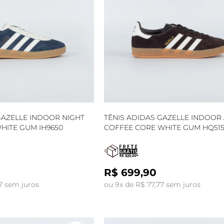
GAZELLE INDOOR NIGHT
TÊNIS ADIDAS GAZELLE INDOO
HITE GUM IH9650
COFFEE CORE WHITE GUM HQ51
R$ 699,90
7 sem juros
ou 9x de R$ 77,77 sem juros