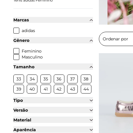
Tênis adidas Feminino
Marcas
adidas
Gênero
Feminino
Masculino
Tamanho
33
34
35
36
37
38
39
40
41
42
43
44
Tipo
Versão
Material
Aparência