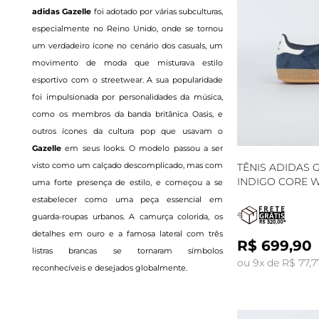
adidas Gazelle
foi adotado por várias subculturas,
especialmente no Reino Unido, onde se tornou
um verdadeiro ícone no cenário dos casuals, um
movimento de moda que misturava estilo
esportivo com o streetwear. A sua popularidade
foi impulsionada por personalidades da música,
como os membros da banda britânica Oasis, e
outros ícones da cultura pop que usavam o
Gazelle
em seus looks. O modelo passou a ser
visto como um calçado descomplicado, mas com
TÊNIS ADIDAS 
INDIGO CORE W
uma forte presença de estilo, e começou a se
estabelecer como uma peça essencial em
guarda-roupas urbanos. A camurça colorida, os
detalhes em ouro e a famosa lateral com três
R$ 699,90
listras brancas se tornaram símbolos
ou 9x de R$ 77,7
reconhecíveis e desejados globalmente.