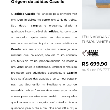
Origem do adidas Gazelle
O
adidas Gazelle
foi lançado pela primeira vez
em 1968, inicialmente como um tênis de treino.
Seu design simples e elegante, aliado à
qualidade incomparável da
adidas
, fez com que
TÊNIS ADIDAS 
o modelo rapidamente se destacasse no
FUSION WHITE 
mercado esportivo. A principal característica do
Gazelle
era sua construção em camurça, um
material que, na época, não era muito comum
em tênis de treino, proporcionando ao modelo
R$ 699,90
um visual único e sofisticado. Embora tenha sido
ou 9x de R$ 77,7
projetado para atividades esportivas, o
Gazelle
logo se afastou das quadras e se tornou popular
nas ruas. Seu estilo minimalista e o uso de
materiais nobres fizeram dele uma escolha não
apenas para os atletas, mas também para aqueles
que buscavam um calçado confortável e de alta
qualidade para o dia a dia. Nos anos 80 e 90, o