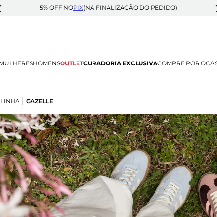
5% OFF NO
PIX
(NA FINALIZAÇÃO DO PEDIDO)
MULHERES
HOMENS
OUTLET
CURADORIA EXCLUSIVA
COMPRE POR OCA
|
|
LINHA
GAZELLE