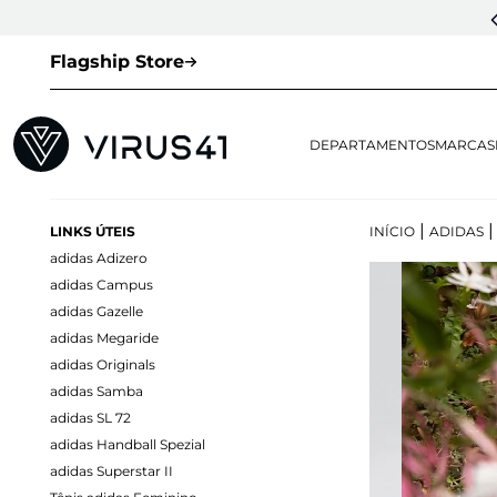
CUPOM DE 1ª COMPRA:
LOVESNEAKERS
(EXCETO VEJA E OUTLET)
Flagship Store
DEPARTAMENTOS
MARCAS
|
LINKS ÚTEIS
INÍCIO
ADIDAS
adidas Adizero
adidas Campus
adidas Gazelle
adidas Megaride
adidas Originals
adidas Samba
adidas SL 72
adidas Handball Spezial
adidas Superstar II