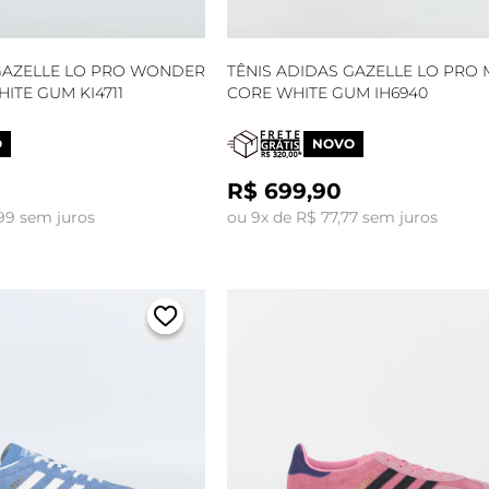
 GAZELLE LO PRO WONDER
TÊNIS ADIDAS GAZELLE LO PR
ITE GUM KI4711
CORE WHITE GUM IH6940
O
NOVO
R$ 699,90
,99 sem juros
ou 9x de R$ 77,77 sem juros