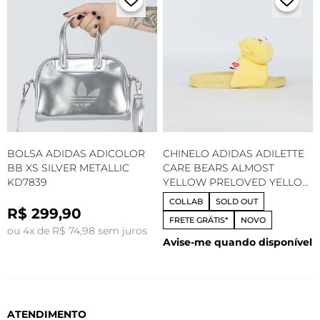
BOLSA ADIDAS ADICOLOR
CHINELO ADIDAS ADILETTE
BB XS SILVER METALLIC
CARE BEARS ALMOST
KD7839
YELLOW PRELOVED YELLOW
KH9956
COLLAB
SOLD OUT
R$ 299,90
FRETE GRÁTIS*
NOVO
ou 4x de R$ 74,98 sem juros
Avise-me quando disponível
ATENDIMENTO