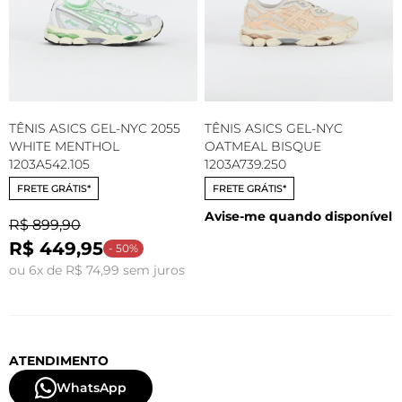
TÊNIS ASICS GEL-NYC 2055
TÊNIS ASICS GEL-NYC
WHITE MENTHOL
OATMEAL BISQUE
1203A542.105
1203A739.250
FRETE GRÁTIS*
FRETE GRÁTIS*
Avise-me quando disponível
R$ 899,90
R$ 449,95
- 50%
ou 6x de R$ 74,99 sem juros
ATENDIMENTO
WhatsApp