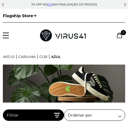
5% OFF NO
PIX
(NA FINALIZAÇÃO DO PEDIDO)
Flagship Store
0
|
|
|
INÍCIO
CARIUMA
COR
AZUL
Filtrar