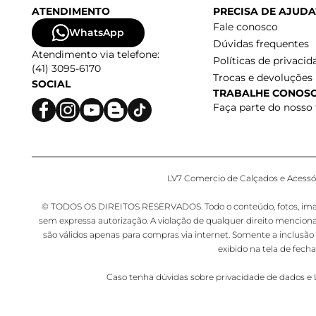
ATENDIMENTO
PRECISA DE AJUDA
Fale conosco
WhatsApp
Dúvidas frequentes
Atendimento via telefone:
Políticas de privacid
(41) 3095-6170
Trocas e devoluções
SOCIAL
TRABALHE CONOS
Faça parte do nosso
LV7 Comercio de Calçados e Acessóri
© TODOS OS DIREITOS RESERVADOS. Todo o conteúdo, fotos, imagens,
sem expressa autorização. A violação de qualquer direito mencion
são válidos apenas para compras via internet. Somente a inclusão 
exibido na tela de fec
Caso tenha dúvidas sobre privacidade de dados 