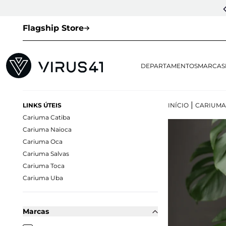
CUPOM DE 1ª COMPRA:
LOVESNEAKERS
(EXCETO VEJA E OUTLET)
Flagship Store
DEPARTAMENTOS
MARCAS
|
LINKS ÚTEIS
INÍCIO
CARIUMA
Cariuma Catiba
Cariuma Naioca
Cariuma Oca
Cariuma Salvas
Cariuma Toca
Cariuma Uba
Marcas