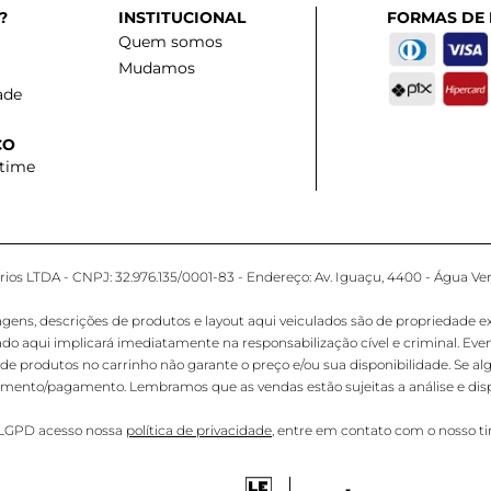
?
INSTITUCIONAL
FORMAS DE
Quem somos
Mudamos
ade
CO
 time
os LTDA - CNPJ: 32.976.135/0001-83 - Endereço: Av. Iguaçu, 4400 - Água Ver
 descrições de produtos e layout aqui veiculados são de propriedade exclus
ado aqui implicará imediatamente na responsabilização cível e criminal. E
de produtos no carrinho não garante o preço e/ou sua disponibilidade. Se al
hamento/pagamento. Lembramos que as vendas estão sujeitas a análise e disp
e LGPD acesso nossa
política de privacidade
, entre em contato com o nosso t