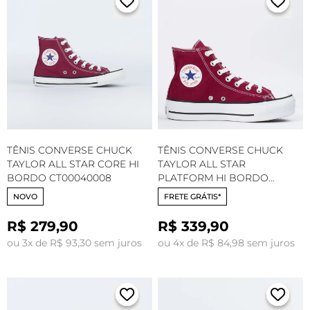
TÊNIS CONVERSE CHUCK
TÊNIS CONVERSE CHUCK
TAYLOR ALL STAR CORE HI
TAYLOR ALL STAR
BORDO CT00040008
PLATFORM HI BORDO
CT04940004
NOVO
FRETE GRÁTIS*
R$ 279,90
R$ 339,90
ou 3x de R$ 93,30 sem juros
ou 4x de R$ 84,98 sem juros