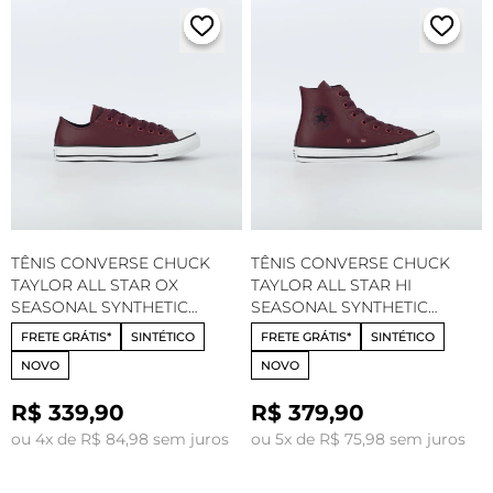
TÊNIS CONVERSE CHUCK
TÊNIS CONVERSE CHUCK
TAYLOR ALL STAR OX
TAYLOR ALL STAR HI
SEASONAL SYNTHETIC
SEASONAL SYNTHETIC
VINHO PRETO BRANCO
VINHO PRETO BRANCO
FRETE GRÁTIS*
SINTÉTICO
FRETE GRÁTIS*
SINTÉTICO
CT35240003
CT35230003
NOVO
NOVO
R$ 339,90
R$ 379,90
ou 4x de R$ 84,98 sem juros
ou 5x de R$ 75,98 sem juros