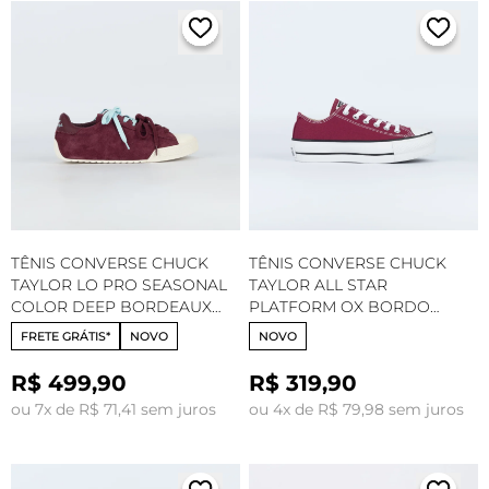
TÊNIS CONVERSE CHUCK
TÊNIS CONVERSE CHUCK
TAYLOR LO PRO SEASONAL
TAYLOR ALL STAR
COLOR DEEP BORDEAUX
PLATFORM OX BORDO
RAINED OUT A20130C
CT04950004
FRETE GRÁTIS*
NOVO
NOVO
R$ 499,90
R$ 319,90
ou 7x de R$ 71,41 sem juros
ou 4x de R$ 79,98 sem juros