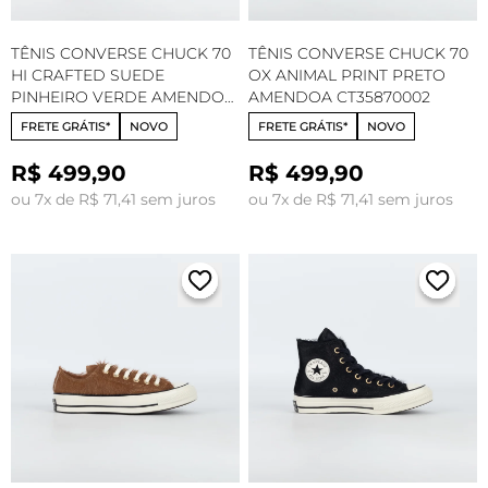
TÊNIS CONVERSE CHUCK 70
TÊNIS CONVERSE CHUCK 70
HI CRAFTED SUEDE
OX ANIMAL PRINT PRETO
PINHEIRO VERDE AMENDOA
AMENDOA CT35870002
CT34420003
FRETE GRÁTIS*
NOVO
FRETE GRÁTIS*
NOVO
R$ 499,90
R$ 499,90
ou 7x de R$ 71,41 sem juros
ou 7x de R$ 71,41 sem juros