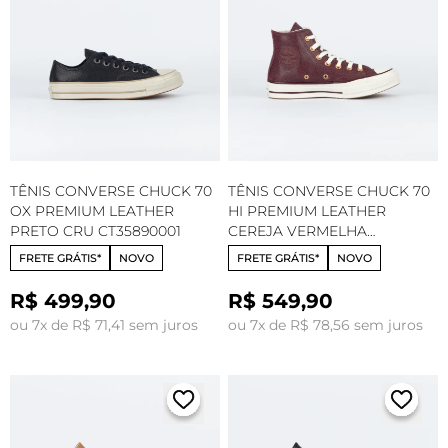
TÊNIS CONVERSE CHUCK 70
TÊNIS CONVERSE CHUCK 70
OX PREMIUM LEATHER
HI PREMIUM LEATHER
PRETO CRU CT35890001
CEREJA VERMELHA
AMENDOA CT35880002
FRETE GRÁTIS*
NOVO
FRETE GRÁTIS*
NOVO
R$ 499,90
R$ 549,90
ou 7x de R$ 71,41 sem juros
ou 7x de R$ 78,56 sem juros