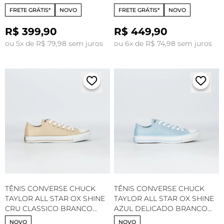
AMENDOA CT34060001
AMENDOA CT34050001
FRETE GRÁTIS*
NOVO
FRETE GRÁTIS*
NOVO
R$ 399,90
R$ 449,90
ou 5x de R$ 79,98 sem juros
ou 6x de R$ 74,98 sem juros
TÊNIS CONVERSE CHUCK
TÊNIS CONVERSE CHUCK
TAYLOR ALL STAR OX SHINE
TAYLOR ALL STAR OX SHINE
CRU CLASSICO BRANCO
AZUL DELICADO BRANCO
CK16290002
CK16290001
NOVO
NOVO