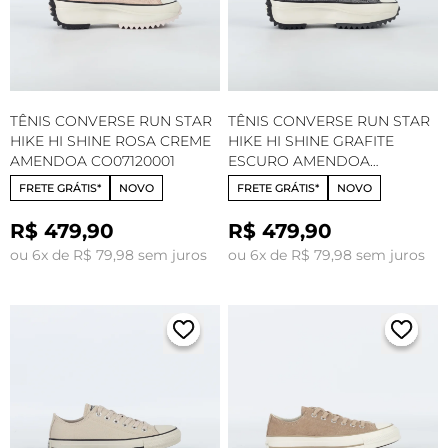
TÊNIS CONVERSE RUN STAR
TÊNIS CONVERSE RUN STAR
HIKE HI SHINE ROSA CREME
HIKE HI SHINE GRAFITE
AMENDOA CO07120001
ESCURO AMENDOA
CO07120002
FRETE GRÁTIS*
NOVO
FRETE GRÁTIS*
NOVO
R$ 479,90
R$ 479,90
ou 6x de R$ 79,98 sem juros
ou 6x de R$ 79,98 sem juros