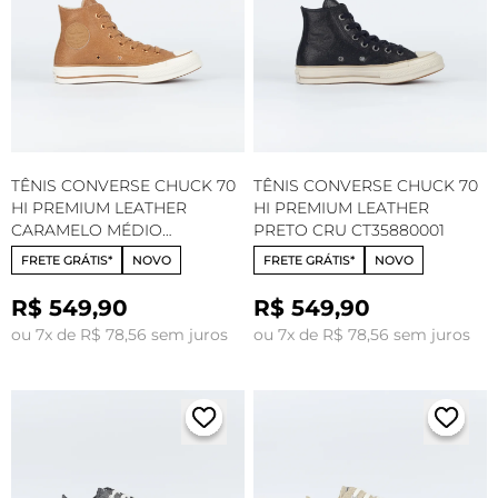
TÊNIS CONVERSE CHUCK 70
TÊNIS CONVERSE CHUCK 70
HI PREMIUM LEATHER
HI PREMIUM LEATHER
CARAMELO MÉDIO
PRETO CRU CT35880001
AMENDOA CT35880003
FRETE GRÁTIS*
NOVO
FRETE GRÁTIS*
NOVO
R$ 549,90
R$ 549,90
ou 7x de R$ 78,56 sem juros
ou 7x de R$ 78,56 sem juros