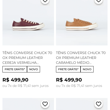
TÊNIS CONVERSE CHUCK 70
TÊNIS CONVERSE CHUCK 70
OX PREMIUM LEATHER
OX PREMIUM LEATHER
CEREJA VERMELHA
CARAMELO MÉDIO
AMENDOA CT35890002
AMENDOA CT35890003
FRETE GRÁTIS*
NOVO
FRETE GRÁTIS*
NOVO
R$ 499,90
R$ 499,90
ou 7x de R$ 71,41 sem juros
ou 7x de R$ 71,41 sem juros