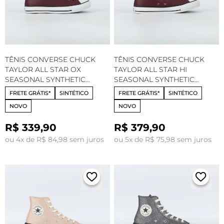
TÊNIS CONVERSE CHUCK
TÊNIS CONVERSE CHUCK
TAYLOR ALL STAR OX
TAYLOR ALL STAR HI
SEASONAL SYNTHETIC
SEASONAL SYNTHETIC
VINHO PRETO BRANCO
VINHO PRETO BRANCO
FRETE GRÁTIS*
SINTÉTICO
FRETE GRÁTIS*
SINTÉTICO
CT35240003
CT35230003
NOVO
NOVO
R$ 339,90
R$ 379,90
ou 4x de R$ 84,98 sem juros
ou 5x de R$ 75,98 sem juros