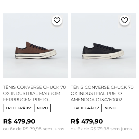
TÊNIS CONVERSE CHUCK 70
TÊNIS CONVERSE CHUCK 70
OX INDUSTRIAL MARROM
OX INDUSTRIAL PRETO
FERRRUGEM PRETO
AMENDOA CT34760002
AMENDOA CT34760001
FRETE GRÁTIS*
NOVO
FRETE GRÁTIS*
NOVO
R$ 479,90
R$ 479,90
ou 6x de R$ 79,98 sem juros
ou 6x de R$ 79,98 sem juros