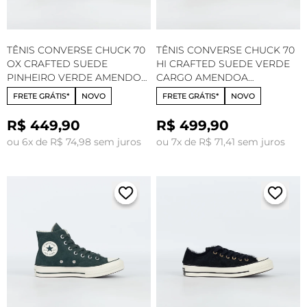
TÊNIS CONVERSE CHUCK 70
TÊNIS CONVERSE CHUCK 70
OX CRAFTED SUEDE
HI CRAFTED SUEDE VERDE
PINHEIRO VERDE AMENDOA
CARGO AMENDOA
CT34430003
CT34420001
FRETE GRÁTIS*
NOVO
FRETE GRÁTIS*
NOVO
R$ 449,90
R$ 499,90
ou 6x de R$ 74,98 sem juros
ou 7x de R$ 71,41 sem juros