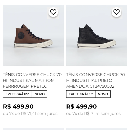
TÊNIS CONVERSE CHUCK 70
TÊNIS CONVERSE CHUCK 70
HI INDUSTRIAL MARROM
HI INDUSTRIAL PRETO
FERRRUGEM PRETO
AMENDOA CT34750002
AMENDOA CT34750001
FRETE GRÁTIS*
NOVO
FRETE GRÁTIS*
NOVO
R$ 499,90
R$ 499,90
ou 7x de R$ 71,41 sem juros
ou 7x de R$ 71,41 sem juros