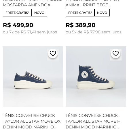
MOSTARDA AMENDOA
ANIMAL PRINT BEGE
CO06880001
MOSTARDA AMENDOA
FRETE GRÁTIS*
NOVO
FRETE GRÁTIS*
NOVO
CT34250001
R$ 499,90
R$ 389,90
ou 7x de R$ 71,41 sem juros
ou 5x de R$ 77,98 sem juros
TÊNIS CONVERSE CHUCK
TÊNIS CONVERSE CHUCK
TAYLOR ALL STAR MOVE OX
TAYLOR ALL STAR MOVE HI
DENIM MOOD MARINHO
DENIM MOOD MARINHO