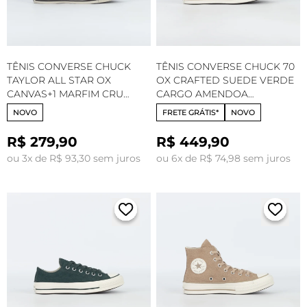
TÊNIS CONVERSE CHUCK
TÊNIS CONVERSE CHUCK 70
TAYLOR ALL STAR OX
OX CRAFTED SUEDE VERDE
CANVAS+1 MARFIM CRU
CARGO AMENDOA
CLASSICO CT32780002
CT34430001
NOVO
FRETE GRÁTIS*
NOVO
R$ 279,90
R$ 449,90
ou 3x de R$ 93,30 sem juros
ou 6x de R$ 74,98 sem juros