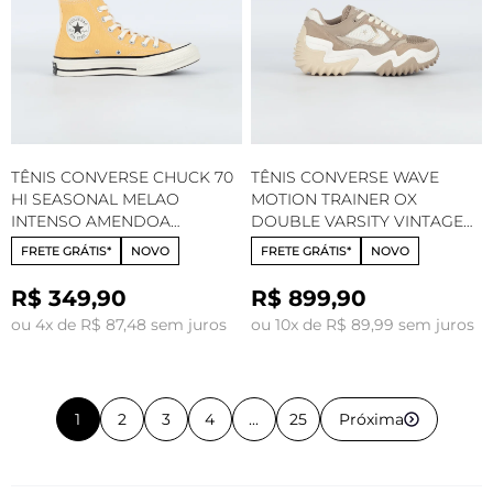
TÊNIS CONVERSE CHUCK 70
TÊNIS CONVERSE WAVE
HI SEASONAL MELAO
MOTION TRAINER OX
INTENSO AMENDOA
DOUBLE VARSITY VINTAGE
CT14550040
CARGO BEACH STONE
FRETE GRÁTIS*
NOVO
FRETE GRÁTIS*
NOVO
VINTAGE WHITE A22429C
R$ 349,90
R$ 899,90
ou 4x de R$ 87,48 sem juros
ou 10x de R$ 89,99 sem juros
1
2
3
4
...
25
Próxima