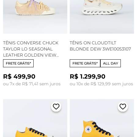
TÊNIS CONVERSE CHUCK
TÊNIS ON CLOUDTILT
TAYLOR LO SEASONAL
BLONDE DEW 3WE10053107
LEATHER GOLDEN VIEW
LAVENDER LATTE EGRET
FRETE GRÁTIS*
FRETE GRÁTIS*
ALL DAY
A18893C
R$ 499,90
R$ 1.299,90
ou 7x de R$ 71,41 sem juros
ou 10x de R$ 129,99 sem juros