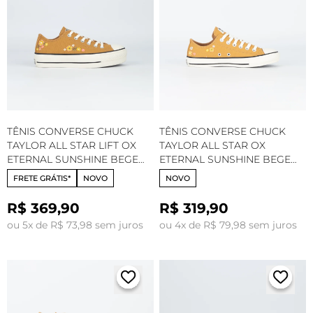
TÊNIS CONVERSE CHUCK
TÊNIS CONVERSE CHUCK
TAYLOR ALL STAR LIFT OX
TAYLOR ALL STAR OX
ETERNAL SUNSHINE BEGE
ETERNAL SUNSHINE BEGE
MEL SALMAO FLUOR
MEL SALMAO FLUOR
FRETE GRÁTIS*
NOVO
NOVO
AMENDOA CT33300002
AMENDOA CT33320002
R$ 369,90
R$ 319,90
ou 5x de R$ 73,98 sem juros
ou 4x de R$ 79,98 sem juros