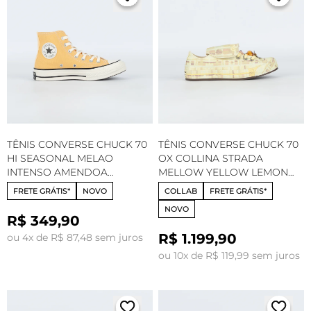
TÊNIS CONVERSE CHUCK 70
TÊNIS CONVERSE CHUCK 70
HI SEASONAL MELAO
OX COLLINA STRADA
INTENSO AMENDOA
MELLOW YELLOW LEMON
CT14550040
MERINGUE ANTLER A22205C
FRETE GRÁTIS*
NOVO
COLLAB
FRETE GRÁTIS*
NOVO
R$ 349,90
R$ 1.199,90
ou 4x de R$ 87,48 sem juros
ou 10x de R$ 119,99 sem juros