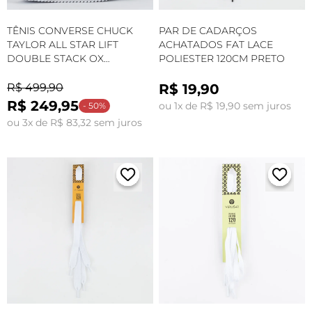
TÊNIS CONVERSE CHUCK
PAR DE CADARÇOS
TAYLOR ALL STAR LIFT
ACHATADOS FAT LACE
DOUBLE STACK OX
POLIESTER 120CM PRETO
FOUNDATION LEMON
SLUSHY A16283C
R$ 499,90
R$ 19,90
R$ 249,95
ou 1x de R$ 19,90 sem juros
- 50%
ou 3x de R$ 83,32 sem juros