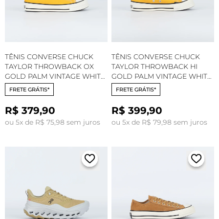
TÊNIS CONVERSE CHUCK
TÊNIS CONVERSE CHUCK
TAYLOR THROWBACK OX
TAYLOR THROWBACK HI
GOLD PALM VINTAGE WHITE
GOLD PALM VINTAGE WHITE
BLACK A18844C
BLACK A18842C GOLD
FRETE GRÁTIS*
FRETE GRÁTIS*
R$ 379,90
R$ 399,90
ou 5x de R$ 75,98 sem juros
ou 5x de R$ 79,98 sem juros