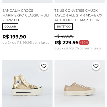
SANDÁLIA CROCS
TÊNIS CONVERSE CHUCK
MARIMEKKO CLASSIC MULTI
TAYLOR ALL STAR MOVE OX
211121-90H
AUTHENTIC GLAM 2.0 OURO
CLARO AMENDOA
COLLAB
SINTÉTICO
CT31500001
R$ 199,90
R$ 459,90
R$ 229,95
ou 2x de R$ 99,95 sem juros
- 50%
ou 3x de R$ 76,65 sem juros