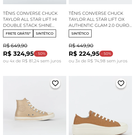
TÊNIS CONVERSE CHUCK
TÊNIS CONVERSE CHUCK
TAYLOR ALL STAR LIFT HI
TAYLOR ALL STAR LIFT OX
DOUBLE STACK SHINE
AUTHENTIC GLAM 2.0 OURO
METALLIC LIGHT GOLD
CLARO AMENDOA
FRETE GRÁTIS*
SINTÉTICO
SINTÉTICO
A15164C
CT31490002
R$ 649,90
R$ 449,90
R$ 324,95
R$ 224,95
- 50%
- 50%
ou 4x de R$ 81,24 sem juros
ou 3x de R$ 74,98 sem juros