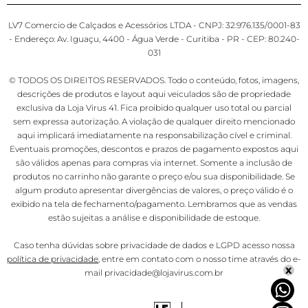
LV7 Comercio de Calçados e Acessórios LTDA - CNPJ: 32.976.135/0001-83
- Endereço: Av. Iguaçu, 4400 - Água Verde - Curitiba - PR - CEP: 80.240-
031
© TODOS OS DIREITOS RESERVADOS. Todo o conteúdo, fotos, imagens,
descrições de produtos e layout aqui veiculados são de propriedade
exclusiva da Loja Virus 41. Fica proibido qualquer uso total ou parcial
sem expressa autorização. A violação de qualquer direito mencionado
aqui implicará imediatamente na responsabilização cível e criminal.
Eventuais promoções, descontos e prazos de pagamento expostos aqui
são válidos apenas para compras via internet. Somente a inclusão de
produtos no carrinho não garante o preço e/ou sua disponibilidade. Se
algum produto apresentar divergências de valores, o preço válido é o
exibido na tela de fechamento/pagamento. Lembramos que as vendas
estão sujeitas a análise e disponibilidade de estoque.
Caso tenha dúvidas sobre privacidade de dados e LGPD acesso nossa
política de privacidade
, entre em contato com o nosso time através do e-
x
mail privacidade@lojavirus.com.br