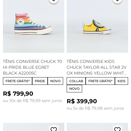
TÊNIS CONVERSE CHUCK 70
TÊNIS CONVERSE KIDS
HI PRIDE BLUE EGRET
CHUCK TAYLOR ALL STAR 2V
BLACK A22005C
OX MINIONS YELLOW WHITE
BLACK A21407C
FRETE GRÁTIS*
PRIDE
NOVO
COLLAB
FRETE GRÁTIS*
KIDS
NOVO
R$ 799,90
R$ 399,90
ou 10x de R$ 79,99 sem juros
ou 5x de R$ 79,98 sem juros