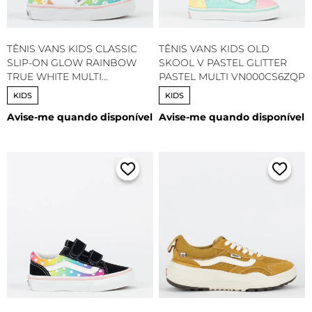
TÊNIS VANS KIDS CLASSIC
TÊNIS VANS KIDS OLD
SLIP-ON GLOW RAINBOW
SKOOL V PASTEL GLITTER
TRUE WHITE MULTI
PASTEL MULTI VN000CS6ZQP
VN000D0JAHP
KIDS
KIDS
Avise-me quando disponível
Avise-me quando disponível