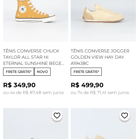
TÊNIS CONVERSE CHUCK
TÊNIS CONVERSE JOGGER
TAYLOR ALL STAR HI
GOLDEN VIEW HAY DAY
ETERNAL SUNSHINE BEGE
A19438C
MEL SALMAO FLUOR
FRETE GRÁTIS*
NOVO
FRETE GRÁTIS*
AMENDOA CT33310002
R$ 349,90
R$ 499,90
ou 4x de R$ 87,48 sem juros
ou 7x de R$ 71,41 sem juros