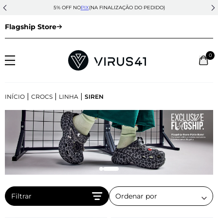
5% OFF NO
PIX
(NA FINALIZAÇÃO DO PEDIDO)
Flagship Store
0
|
|
|
INÍCIO
CROCS
LINHA
SIREN
Filtrar