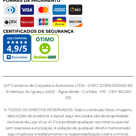
FORMAS DE PAGAMENTO
CERTIFICADOS DE SEGURANÇA
LV7 Comercio de Calçados e Acessórios LTDA - CNPJ: 32.976.135/0001-83
- Endereço: Av. Iguaçu, 4400 - Água Verde - Curitiba - PR - CEP: 80.240-
031
© TODOS OS DIREITOS RESERVADOS. Todo o conteúdo, fotos, imagens,
descrições de produtos e layout aqui veiculados são de propriedade
exclusiva da Loja Virus 41. Fica proibido qualquer uso total ou parcial
sem expressa autorização. A violação de qualquer direito mencionado
aqui implicará imediatamente na responsabilização cível e criminal.