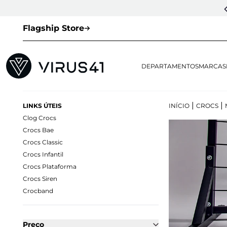
CUPOM DE 1ª COMPRA:
LOVESNEAKERS
(EXCETO VEJA E OUTLET)
Flagship Store
DEPARTAMENTOS
MARCAS
|
|
LINKS ÚTEIS
INÍCIO
CROCS
Clog Crocs
Crocs Bae
Crocs Classic
Crocs Infantil
Crocs Plataforma
Crocs Siren
Crocband
Preço