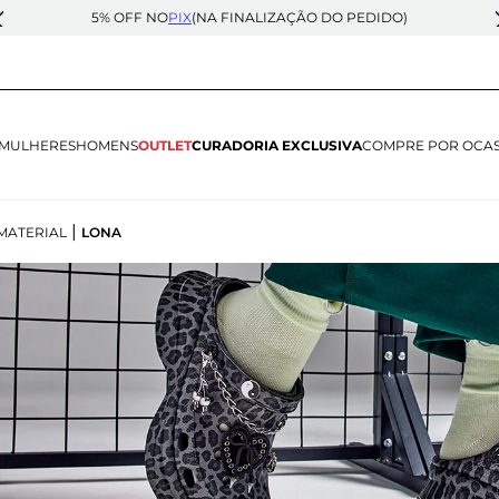
5% OFF NO
PIX
(NA FINALIZAÇÃO DO PEDIDO)
MULHERES
HOMENS
OUTLET
CURADORIA EXCLUSIVA
COMPRE POR OCA
|
MATERIAL
LONA