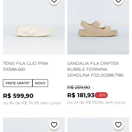
TÊNIS FILA GLIO PINK
SANDALIA FILA DRIFTER
100586.660
BUBBLE FEMININA
SEMOLINA F02L00388.7186
FRETE GRÁTIS*
NOVO
R$ 259,90
R$ 181,93
R$ 599,90
- 30%
ou 2x de R$ 90,96 sem juros
ou 8x de R$ 74,99 sem juros