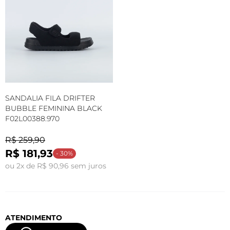
SANDALIA FILA DRIFTER
BUBBLE FEMININA BLACK
F02L00388.970
R$ 259,90
R$ 181,93
- 30%
ou 2x de R$ 90,96 sem juros
ATENDIMENTO