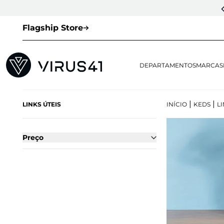
CUPOM DE 1ª COMPRA:
LOVESNEAKERS
(EXCETO VEJA E OUTLET)
Flagship Store
DEPARTAMENTOS
MARCAS
|
|
LINKS ÚTEIS
INÍCIO
KEDS
L
Preço