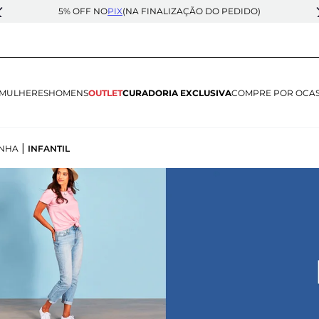
5% OFF NO
PIX
(NA FINALIZAÇÃO DO PEDIDO)
MULHERES
HOMENS
OUTLET
CURADORIA EXCLUSIVA
COMPRE POR OCA
|
INHA
INFANTIL