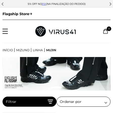
5% OFF NO
PIX
(NA FINALIZAÇÃO DO PEDIDO)
Flagship Store
0
|
|
|
INÍCIO
MIZUNO
LINHA
MUJIN
Filtrar