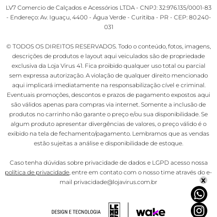
LV7 Comercio de Calçados e Acessórios LTDA - CNPJ: 32.976.135/0001-83
- Endereço: Av. Iguaçu, 4400 - Água Verde - Curitiba - PR - CEP: 80.240-
031
© TODOS OS DIREITOS RESERVADOS. Todo o conteúdo, fotos, imagens,
descrições de produtos e layout aqui veiculados são de propriedade
exclusiva da Loja Virus 41. Fica proibido qualquer uso total ou parcial
sem expressa autorização. A violação de qualquer direito mencionado
aqui implicará imediatamente na responsabilização cível e criminal.
Eventuais promoções, descontos e prazos de pagamento expostos aqui
são válidos apenas para compras via internet. Somente a inclusão de
produtos no carrinho não garante o preço e/ou sua disponibilidade. Se
algum produto apresentar divergências de valores, o preço válido é o
exibido na tela de fechamento/pagamento. Lembramos que as vendas
estão sujeitas a análise e disponibilidade de estoque.
Caso tenha dúvidas sobre privacidade de dados e LGPD acesso nossa
política de privacidade
, entre em contato com o nosso time através do e-
x
mail privacidade@lojavirus.com.br