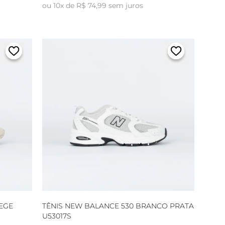
ou 10x de R$ 74,99 sem juros
BEGE
TÊNIS NEW BALANCE 530 BRANCO PRATA
U53017S