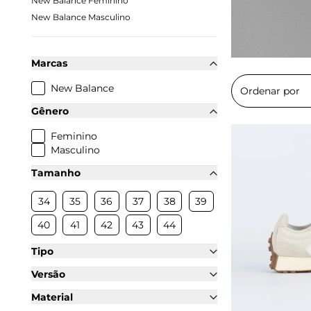
New Balance Feminino
New Balance Masculino
Marcas
New Balance
Gênero
Feminino
Masculino
Tamanho
34
35
36
37
38
39
40
41
42
43
44
Tipo
Versão
Material