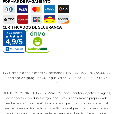
FORMAS DE PAGAMENTO
CERTIFICADOS DE SEGURANÇA
LV7 Comercio de Calçados e Acessórios LTDA - CNPJ: 32.976.135/0001-83
- Endereço: Av. Iguaçu, 4400 - Água Verde - Curitiba - PR - CEP: 80.240-
031
© TODOS OS DIREITOS RESERVADOS. Todo o conteúdo, fotos, imagens,
descrições de produtos e layout aqui veiculados são de propriedade
exclusiva da Loja Virus 41. Fica proibido qualquer uso total ou parcial
sem expressa autorização. A violação de qualquer direito mencionado
aqui implicará imediatamente na responsabilização cível e criminal.