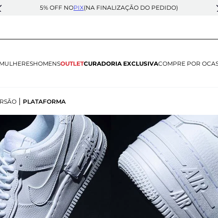
5% OFF NO
PIX
(NA FINALIZAÇÃO DO PEDIDO)
MULHERES
HOMENS
OUTLET
CURADORIA EXCLUSIVA
COMPRE POR OCA
|
RSÃO
PLATAFORMA