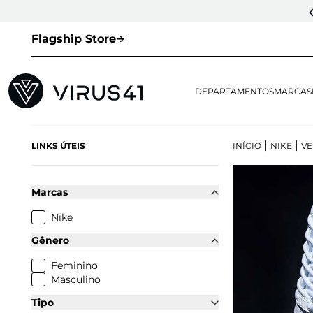
CUPOM DE 1ª COMPRA:
LOVESNEAKERS
(EXCETO VEJA E OUTLET)
Flagship Store
DEPARTAMENTOS
MARCAS
|
|
LINKS ÚTEIS
INÍCIO
NIKE
VE
Marcas
Nike
Gênero
Feminino
Masculino
Tipo