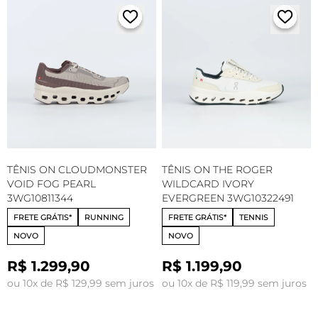
TÊNIS ON CLOUDMONSTER
TÊNIS ON THE ROGER
VOID FOG PEARL
WILDCARD IVORY
3WG10811344
EVERGREEN 3WG10322491
FRETE GRÁTIS*
RUNNING
FRETE GRÁTIS*
TENNIS
NOVO
NOVO
R$ 1.299,90
R$ 1.199,90
ou 10x de R$ 129,99 sem juros
ou 10x de R$ 119,99 sem juros