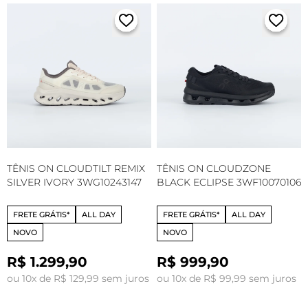
TÊNIS ON CLOUDTILT REMIX
TÊNIS ON CLOUDZONE
SILVER IVORY 3WG10243147
BLACK ECLIPSE 3WF10070106
FRETE GRÁTIS*
ALL DAY
FRETE GRÁTIS*
ALL DAY
NOVO
NOVO
R$ 1.299,90
R$ 999,90
ou 10x de R$ 129,99 sem juros
ou 10x de R$ 99,99 sem juros