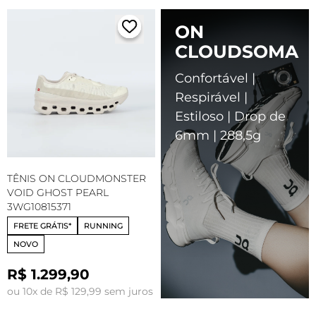
ON
CLOUDSOMA
Confortável |
Respirável |
Estiloso | Drop de
6mm | 288,5g
TÊNIS ON CLOUDMONSTER
VOID GHOST PEARL
3WG10815371
FRETE GRÁTIS*
RUNNING
NOVO
R$ 1.299,90
ou 10x de R$ 129,99 sem juros