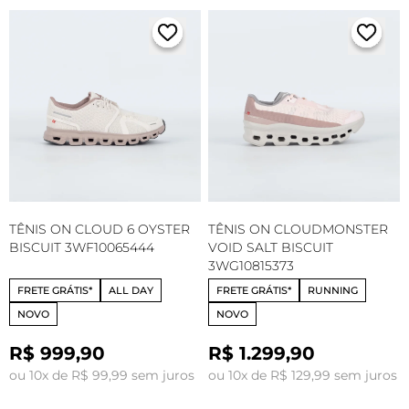
TÊNIS ON CLOUD 6 OYSTER
TÊNIS ON CLOUDMONSTER
BISCUIT 3WF10065444
VOID SALT BISCUIT
3WG10815373
FRETE GRÁTIS*
ALL DAY
FRETE GRÁTIS*
RUNNING
NOVO
NOVO
R$ 999,90
R$ 1.299,90
ou 10x de R$ 99,99 sem juros
ou 10x de R$ 129,99 sem juros