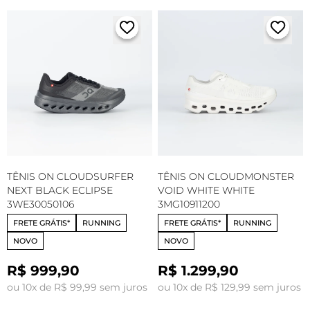
TÊNIS ON CLOUDSURFER
TÊNIS ON CLOUDMONSTER
NEXT BLACK ECLIPSE
VOID WHITE WHITE
3WE30050106
3MG10911200
FRETE GRÁTIS*
RUNNING
FRETE GRÁTIS*
RUNNING
NOVO
NOVO
R$ 999,90
R$ 1.299,90
ou 10x de R$ 99,99 sem juros
ou 10x de R$ 129,99 sem juros