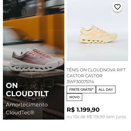
TÊNIS ON CLOUDNOVA RIFT
CASTOR CASTOR
3WF30075114
ON
FRETE GRÁTIS*
ALL DAY
CLOUDTILT
NOVO
Amortecimento
R$ 1.199,90
CloudTec®
ou 10x de R$ 119,99 sem juros