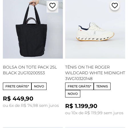
BOLSA ON TOTE PACK 25L
TÊNIS ON THE ROGER
BLACK 2UG10200553
WILDCARD WHITE MIDNIGHT
3WG10320148
FRETE GRÁTIS*
NOVO
FRETE GRÁTIS*
TENNIS
NOVO
R$ 449,90
R$ 1.199,90
ou 6x de R$ 74,98 sem juros
ou 10x de R$ 119,99 sem juros