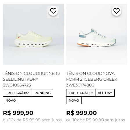
TÊNIS ON CLOUDRUNNER 3
TÊNIS ON CLOUDNOVA
SEEDLING IVORY
FORM 2 ICEBERG CREEK
3WG10054723
3WE30174806
FRETE GRÁTIS*
RUNNING
FRETE GRÁTIS*
ALL DAY
NOVO
NOVO
R$ 999,90
R$ 999,00
ou 10x de R$ 99,99 sem juros
ou 10x de R$ 99,90 sem juros