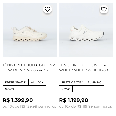
TÊNIS ON CLOUD 6 GEO WP
TÊNIS ON CLOUDSWIFT 4
DEW DEW 3WG10354292
WHITE WHITE 3WF10111200
FRETE GRÁTIS*
ALL DAY
FRETE GRÁTIS*
RUNNING
NOVO
NOVO
R$ 1.399,90
R$ 1.199,90
ou 10x de R$ 139,99 sem juros
ou 10x de R$ 119,99 sem juros