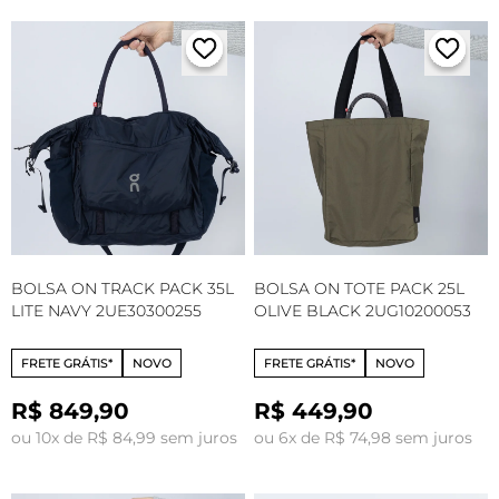
BOLSA ON TRACK PACK 35L
BOLSA ON TOTE PACK 25L
LITE NAVY 2UE30300255
OLIVE BLACK 2UG10200053
FRETE GRÁTIS*
NOVO
FRETE GRÁTIS*
NOVO
R$ 849,90
R$ 449,90
ou 10x de R$ 84,99 sem juros
ou 6x de R$ 74,98 sem juros