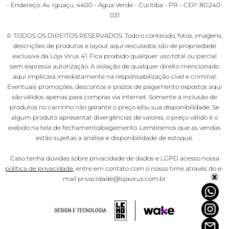
- Endereço: Av. Iguaçu, 4400 - Água Verde - Curitiba - PR - CEP: 80.240-
031
© TODOS OS DIREITOS RESERVADOS. Todo o conteúdo, fotos, imagens,
descrições de produtos e layout aqui veiculados são de propriedade
exclusiva da Loja Virus 41. Fica proibido qualquer uso total ou parcial
sem expressa autorização. A violação de qualquer direito mencionado
aqui implicará imediatamente na responsabilização cível e criminal.
Eventuais promoções, descontos e prazos de pagamento expostos aqui
são válidos apenas para compras via internet. Somente a inclusão de
produtos no carrinho não garante o preço e/ou sua disponibilidade. Se
algum produto apresentar divergências de valores, o preço válido é o
exibido na tela de fechamento/pagamento. Lembramos que as vendas
estão sujeitas a análise e disponibilidade de estoque.
Caso tenha dúvidas sobre privacidade de dados e LGPD acesso nossa
política de privacidade
, entre em contato com o nosso time através do e-
x
mail privacidade@lojavirus.com.br