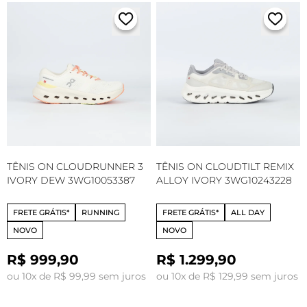
TÊNIS ON CLOUDRUNNER 3
TÊNIS ON CLOUDTILT REMIX
IVORY DEW 3WG10053387
ALLOY IVORY 3WG10243228
FRETE GRÁTIS*
RUNNING
FRETE GRÁTIS*
ALL DAY
NOVO
NOVO
R$ 999,90
R$ 1.299,90
ou 10x de R$ 99,99 sem juros
ou 10x de R$ 129,99 sem juros