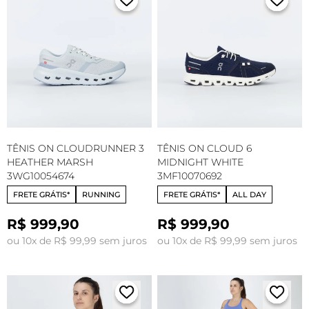
TÊNIS ON CLOUDRUNNER 3
TÊNIS ON CLOUD 6
HEATHER MARSH
MIDNIGHT WHITE
3WG10054674
3MF10070692
FRETE GRÁTIS*
RUNNING
FRETE GRÁTIS*
ALL DAY
R$ 999,90
R$ 999,90
ou 10x de R$ 99,99 sem juros
ou 10x de R$ 99,99 sem juros