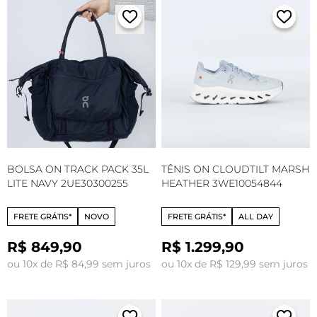
BOLSA ON TRACK PACK 35L
TÊNIS ON CLOUDTILT MARSH
LITE NAVY 2UE30300255
HEATHER 3WE10054844
FRETE GRÁTIS*
NOVO
FRETE GRÁTIS*
ALL DAY
R$ 849,90
R$ 1.299,90
ou 10x de R$ 84,99 sem juros
ou 10x de R$ 129,99 sem juros