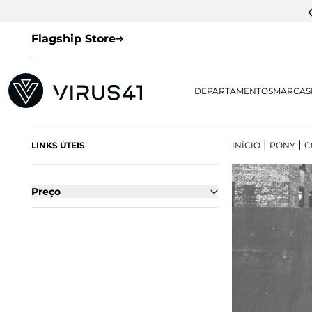
CUPOM DE 1ª COMPRA:
LOVESNEAKERS
(EXCETO VEJA E OUTLET)
Flagship Store
DEPARTAMENTOS
MARCAS
|
|
LINKS ÚTEIS
INÍCIO
PONY
C
Preço