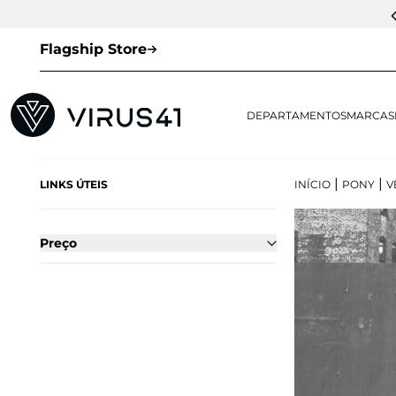
CUPOM DE 1ª COMPRA:
LOVESNEAKERS
(EXCETO VEJA E OUTLET)
Flagship Store
DEPARTAMENTOS
MARCAS
|
|
LINKS ÚTEIS
INÍCIO
PONY
V
Preço