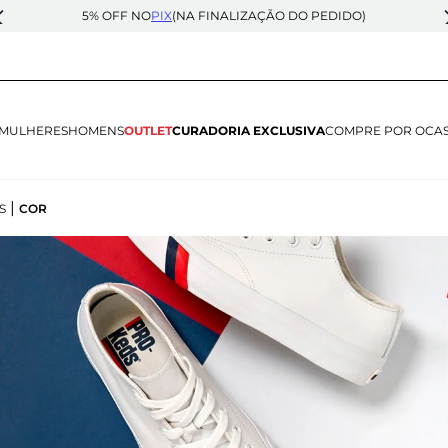
5% OFF NO
PIX
(NA FINALIZAÇÃO DO PEDIDO)
MULHERES
HOMENS
OUTLET
CURADORIA EXCLUSIVA
COMPRE POR OCA
|
S
COR