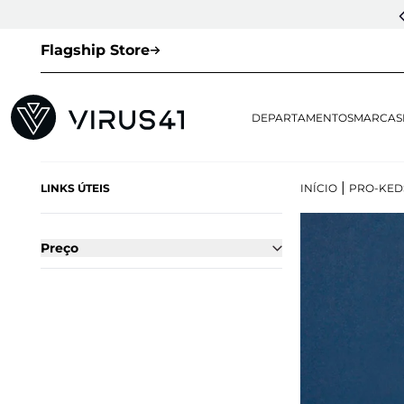
CUPOM DE 1ª COMPRA:
LOVESNEAKERS
(EXCETO VEJA E OUTLET)
Flagship Store
DEPARTAMENTOS
MARCAS
|
LINKS ÚTEIS
INÍCIO
PRO-KED
Preço