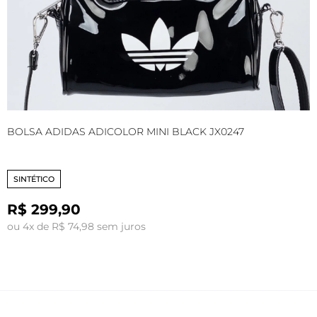
BOLSA ADIDAS ADICOLOR MINI BLACK JX0247
B
SINTÉTICO
R$ 299,90
ou 4x de R$ 74,98 sem juros
o