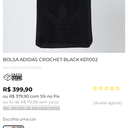
BOLSA ADIDAS CROCHET BLACK KD1002
SKU
0034KD1002306U
R$ 399,90
ou R$ 379,90 com 5% no Pix
ou 5x de R$ 79,98 sem juros
Avalie agora!
Ver opções de parcelamento
Escolha uma cor