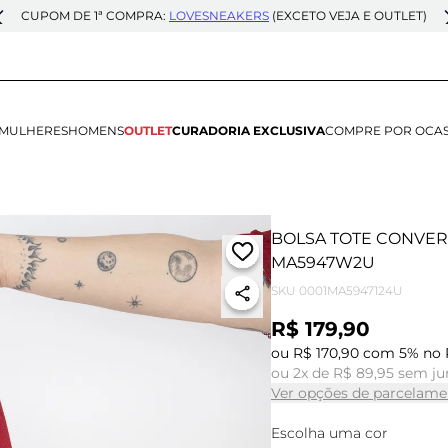
CUPOM DE 1ª COMPRA:
LOVESNEAKERS
(EXCETO VEJA E OUTLET)
MULHERES
HOMENS
OUTLET
CURADORIA EXCLUSIVA
COMPRE POR OCA
BOLSA TOTE CONVER
MA5947W2U
SKU
0001MA5947124U
R$ 179,90
ou R$ 170,90 com 5% no 
ou 2x de R$ 89,95 sem ju
Ver opções de parcelame
Escolha uma cor