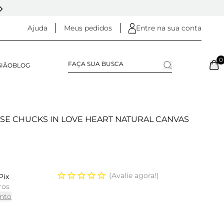
5% OFF NO
PIX
(NA FINALIZAÇÃO DO PEDIDO)
Ajuda
Meus pedidos
Entre na sua conta
0
SIÃO
BLOG
SE CHUCKS IN LOVE HEART NATURAL CANVAS
Avalie agora!
Pix
ros
nto