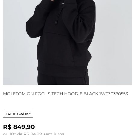
MOLETOM ON FOCUS TECH HOODIE BLACK 1WF30360553
T
B
FRETE GRÁTIS*
R$ 849,90
ou 10x de R$ 84,99 sem juros
o