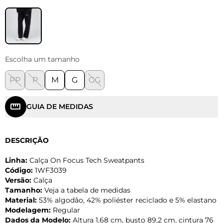
Escolha um tamanho
PP
P
M
G
GG
GUIA DE MEDIDAS
DESCRIÇÃO
Linha:
Calça On Focus Tech Sweatpants
Código:
1WF3039
Versão:
Calça
Tamanho:
Veja a tabela de medidas
Material:
53% algodão, 42% poliéster reciclado e 5% elastano
Modelagem:
Regular
Dados da Modelo:
Altura 1,68 cm, busto 89,2 cm, cintura 76