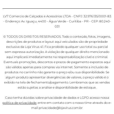
LV7 Comercio de Calçados e Acessórios LTDA - CNPJ: 32.976.135/0001-83
- Endereço: Av. Iguaçu, 4400 - Água Verde - Curitiba - PR - CEP: 80.240-
031
© TODOS OS DIREITOS RESERVADOS. Todo o conteúdo, fotos, imagens,
descrições de produtos e layout aqui veiculados são de propriedade
exclusiva da Loja Virus 41. Fica proibido qualquer uso total ou parcial
sem expressa autorização. A violação de qualquer direito mencionado
aqui implicará imediatamente na responsabilização cível e criminal.
Eventuais promoções, descontos e prazos de pagamento expostos aqui
são válidos apenas para compras via internet. Somente a inclusão de
produtos no carrinho não garante o preço e/ou sua disponibilidade. Se
algum produto apresentar divergências de valores, o preço válido é o
exibido na tela de fechamento/pagamento. Lembramos que as vendas
estão sujeitas a análise e disponibilidade de estoque.
Caso tenha dúvidas sobre privacidade de dados e LGPD acesso nossa
política de privacidade
, entre em contato com o nosso time através do e-
mail privacidade@lojavirus.com.br