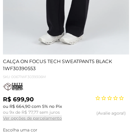
CALÇA ON FOCUS TECH SWEATPANTS BLACK
1WF30390553
SKU
00671WF3039306M
R$ 699,90
ou R$ 664,90 com 5% no Pix
ou 9x de R$ 77,77 sem juros
Avalie agora!
Ver opções de parcelamento
Escolha uma cor