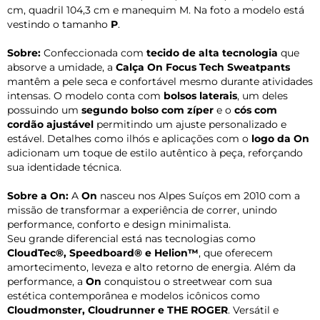
cm, quadril 104,3 cm e manequim M. Na foto a modelo está
vestindo o tamanho
P
.
Sobre:
Confeccionada com
tecido de alta tecnologia
que
absorve a umidade, a
Calça On Focus Tech Sweatpants
mantêm a pele seca e confortável mesmo durante atividades
intensas. O modelo conta com
bolsos laterais
, um deles
possuindo um
segundo bolso com zíper
e o
cós com
cordão ajustável
permitindo um ajuste personalizado e
estável. Detalhes como ilhós e aplicações com o
logo da On
adicionam um toque de estilo autêntico à peça, reforçando
sua identidade técnica.
Sobre a On:
A
On
nasceu nos Alpes Suíços em 2010 com a
missão de transformar a experiência de correr, unindo
performance, conforto e design minimalista.
Seu grande diferencial está nas tecnologias como
CloudTec®, Speedboard® e Helion™
, que oferecem
amortecimento, leveza e alto retorno de energia. Além da
performance, a
On
conquistou o streetwear com sua
estética contemporânea e modelos icônicos como
Cloudmonster, Cloudrunner e THE ROGER
. Versátil e