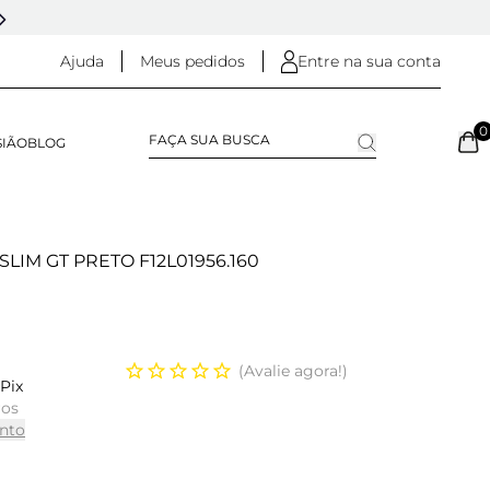
5% OFF NO
PIX
(NA FINALIZAÇÃO DO PEDIDO)
Ajuda
Meus pedidos
Entre na sua conta
0
SIÃO
BLOG
SLIM GT PRETO F12L01956.160
Avalie agora!
Pix
ros
nto