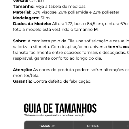
Versão:
Casaco
Tamanho:
Veja a tabela de medidas
Material:
52% viscose, 26% poliamida e 22% poliéster
Modelagem:
Slim
Dados da Modelo:
Altura 1.72, busto 84,5 cm, cintura 6
foto a modelo está vestindo o tamanho
M
.
Sobre:
A camiseta polo da Fila une sofisticação e casua
valoriza a silhueta. Com inspiração no universo
tennis co
transita facilmente entre ocasiões formais e despojadas.
respirável, garante conforto ao longo do dia.
Atenção:
As cores do produto podem sofrer alterações c
monitor/tela.
Garantia:
Contra defeito de fabricação.