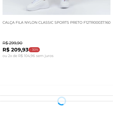
CALÇA FILA NYLON CLASSIC SPORTS PRETO F12TR00037.160
T
O
C
R$ 299,90
R$ 209,93
- 30%
ou 2x de R$ 104,96 sem juros
o