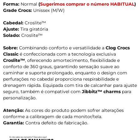
Forma:
Normal
(
Sugerimos comprar o número HABITUAL
)
Grade Crocs:
Unissex (M/W)
Cabedal:
Croslite™
Ajuste:
Tira giratória
Solado:
Croslite™
Sobre:
Combinando conforto e versatilidade a
Clog Crocs
Classic
é confeccionada com a tecnologia exclusiva
Croslite™
, oferecendo amortecimento, flexibilidade e
conforto de 360 graus, garantindo sensação suave ao
caminhar e suporte prolongado, enquanto o design com
perfurações no cabedal proporciona respirabilidade e
drenagem rápida. Equipada com tira de calcanhar para ajuste
seguro, também é compatível com
Jibbitz™ charms
para
personalização.
Atenção:
As cores do produto podem sofrer alterações
conforme a calibragem de cada monitor/tela.
Garantia:
Contra defeito de fabricação.