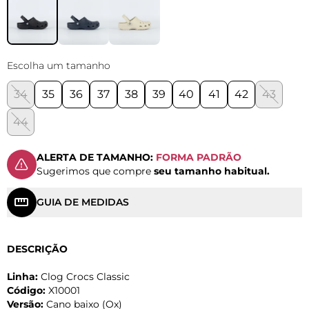
Escolha um tamanho
34
35
36
37
38
39
40
41
42
43
44
ALERTA DE TAMANHO:
FORMA PADRÃO
Sugerimos que compre
seu tamanho habitual.
GUIA DE MEDIDAS
DESCRIÇÃO
Linha:
Clog Crocs Classic
Código:
X10001
Versão:
Cano baixo (Ox)