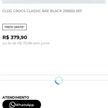
CLOG CROCS CLASSIC BAE BLACK 206302-001
C
FRETE GRÁTIS*
R$ 379,90
ou 5x de R$ 75,98 sem juros
o
ATENDIMENTO
WhatsApp