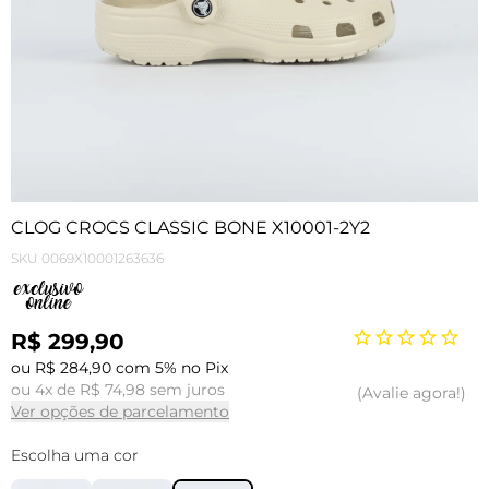
CLOG CROCS CLASSIC BONE X10001-2Y2
SKU
0069X10001263636
R$ 299,90
ou R$ 284,90 com 5% no Pix
ou 4x de R$ 74,98 sem juros
Avalie agora!
Ver opções de parcelamento
Escolha uma cor