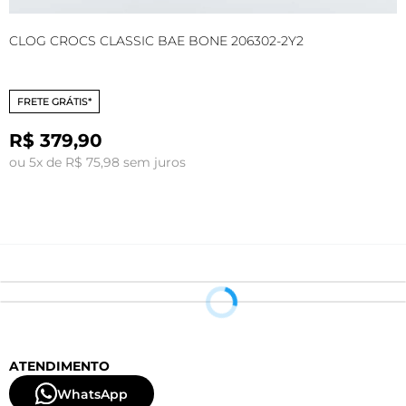
CLOG CROCS CLASSIC BAE BONE 206302-2Y2
C
FRETE GRÁTIS*
R$ 379,90
ou 5x de R$ 75,98 sem juros
o
ATENDIMENTO
WhatsApp