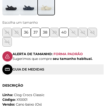
Escolha um tamanho
34
35
36
37
38
39
40
41
42
43
44
ALERTA DE TAMANHO:
FORMA PADRÃO
Sugerimos que compre
seu tamanho habitual.
GUIA DE MEDIDAS
DESCRIÇÃO
Linha:
Clog Crocs Classic
Código:
X10001
Versão:
Cano baixo (Ox)