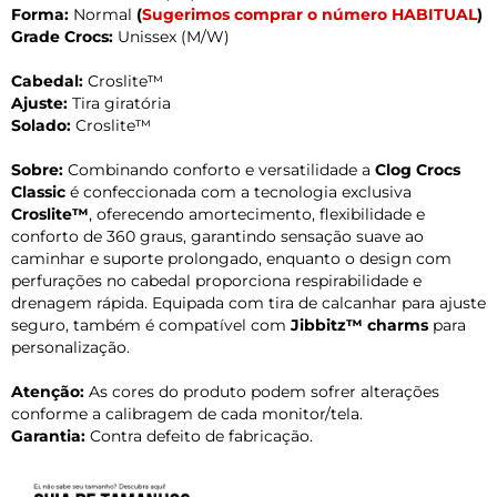
Forma:
Normal
(
Sugerimos comprar o número HABITUAL
)
Grade Crocs:
Unissex (M/W)
Cabedal:
Croslite™
Ajuste:
Tira giratória
Solado:
Croslite™
Sobre:
Combinando conforto e versatilidade a
Clog Crocs
Classic
é confeccionada com a tecnologia exclusiva
Croslite™
, oferecendo amortecimento, flexibilidade e
conforto de 360 graus, garantindo sensação suave ao
caminhar e suporte prolongado, enquanto o design com
perfurações no cabedal proporciona respirabilidade e
drenagem rápida. Equipada com tira de calcanhar para ajuste
seguro, também é compatível com
Jibbitz™ charms
para
personalização.
Atenção:
As cores do produto podem sofrer alterações
conforme a calibragem de cada monitor/tela.
Garantia:
Contra defeito de fabricação.