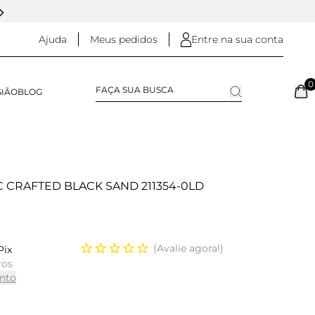
5% OFF NO
PIX
(NA FINALIZAÇÃO DO PEDIDO)
Ajuda
Meus pedidos
Entre na sua conta
0
SIÃO
BLOG
 CRAFTED BLACK SAND 211354-0LD
Avalie agora!
Pix
ros
nto