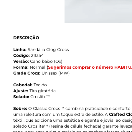
DESCRIÇÃO
Linha:
Sandália Clog Crocs
Código:
211354
Versão:
Cano baixo (Ox)
Forma:
Normal
(
Sugerimos comprar o número HABITU
Grade Crocs:
Unissex (MW)
Cabedal:
Tecido
Ajuste:
Tira giratória
Solado:
Croslite™
Sobre:
O Classic Crocs™ combina praticidade e confort
uma releitura com um toque extra de estilo. A
Crafted Cl
têxtil, que adiciona uma estética elegante e jovial ao des
solado Croslite™ (resina de célula fechada) garante leveza