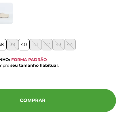
38
39
40
41
42
43
44
ANHO:
FORMA PADRÃO
ompre
seu tamanho habitual.
COMPRAR