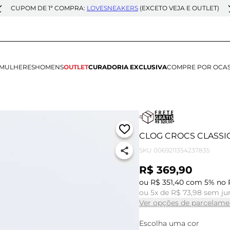
CUPOM DE 1ª COMPRA:
LOVESNEAKERS
(EXCETO VEJA E OUTLET)
MULHERES
HOMENS
OUTLET
CURADORIA EXCLUSIVA
COMPRE POR OCA
CLOG CROCS CLASSIC
SKU
0069211354237835
R$ 369,90
ou R$ 351,40 com 5% no 
ou 5x de R$ 73,98 sem ju
Ver opções de parcelame
Escolha uma cor